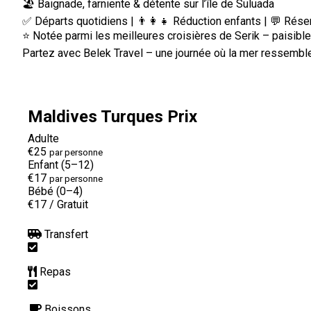
🏖️ Baignade, farniente & détente sur l’île de Suluada
✅ Départs quotidiens | 👨‍👩‍👧 Réduction enfants | 💬 Ré
⭐ Notée parmi les meilleures croisières de Serik – paisible
Partez avec Belek Travel – une journée où la mer ressemble
Maldives Turques Prix
Adulte
€25
par personne
Enfant (5–12)
€17
par personne
Bébé (0–4)
€17
/
Gratuit
Transfert
Repas
Boissons