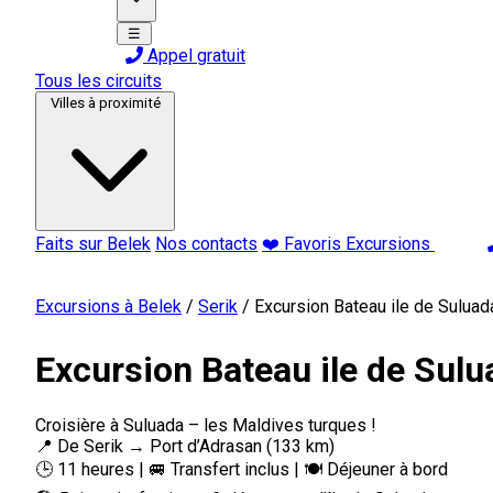
☰
Appel gratuit
Tous les circuits
Villes à proximité
Faits sur Belek
Nos contacts
❤️ Favoris Excursions
Excursions à Belek
/
Serik
/
Excursion Bateau ile de Suluad
Excursion Bateau ile de Sulu
Croisière à Suluada – les Maldives turques !
📍 De Serik → Port d’Adrasan (133 km)
🕒 11 heures | 🚐 Transfert inclus | 🍽️ Déjeuner à bord