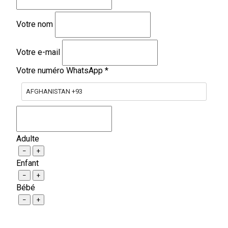
Votre nom
Votre e-mail
Votre numéro WhatsApp
*
AFGHANISTAN +93
Adulte
−
+
Enfant
−
+
Bébé
−
+