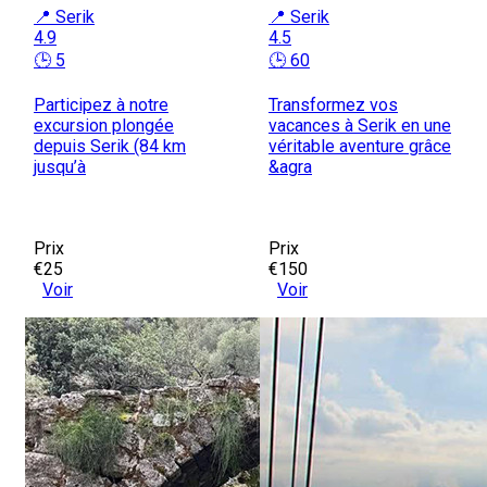
📍 Serik
📍 Serik
4.9
4.5
🕒 5
🕒 60
Participez à notre
Transformez vos
excursion plongée
vacances à Serik en une
depuis Serik (84 km
véritable aventure grâce
jusqu’à
&agra
Prix
Prix
€25
€150
Voir
Voir