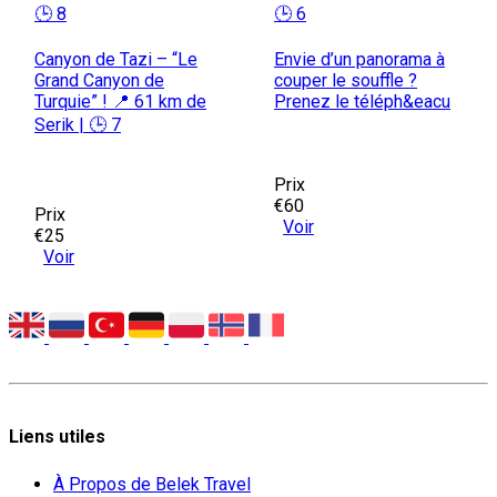
🕒 8
🕒 6
Canyon de Tazi – “Le
Envie d’un panorama à
Grand Canyon de
couper le souffle ?
Turquie” ! 📍 61 km de
Prenez le téléph&eacu
Serik | 🕒 7
Prix
€60
Prix
Voir
€25
Voir
Liens utiles
À Propos de Belek Travel