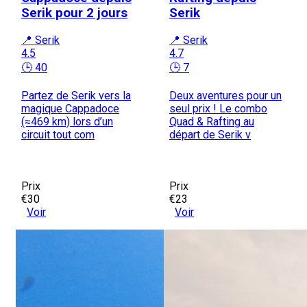
Serik pour 2 jours
Serik
📍 Serik
📍 Serik
4.5
4.7
🕒 40
🕒 7
Partez de Serik vers la
Deux aventures pour un
magique Cappadoce
seul prix ! Le combo
(≈469 km) lors d’un
Quad & Rafting au
circuit tout com
départ de Serik v
Prix
Prix
€30
€23
Voir
Voir