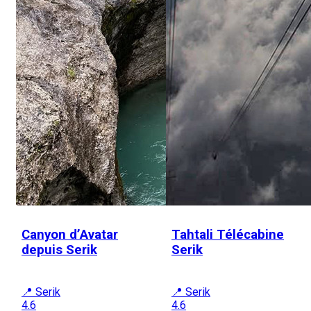
Canyon d’Avatar
Tahtali Télécabine
depuis Serik
Serik
📍 Serik
📍 Serik
4.6
4.6