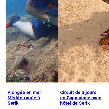
Plongée en mer
Circuit de 3 jours
Méditerranée à
en Cappadoce avec
Serik
hôtel de Serik