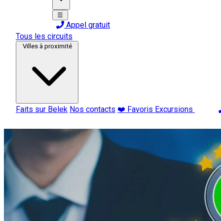
☰
Appel gratuit
Tous les circuits
Villes à proximité
Faits sur Belek
Nos contacts
❤️ Favoris Excursions