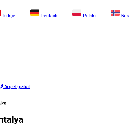
Türkçe
Deutsch
Polski
Nor
Appel gratuit
alya
ntalya