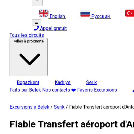
English
Русский
☰
Appel gratuit
Tous les circuits
Villes à proximité
Bogazkent
Kadriye
Serik
Faits sur Belek
Nos contacts
❤️ Favoris Excursions
Excursions à Belek
/
Serik
/
Fiable Transfert aéroport d'Ant
Fiable Transfert aéroport d'A