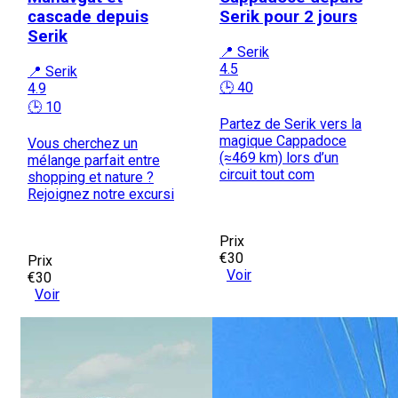
cascade depuis
Serik pour 2 jours
Serik
📍 Serik
4.5
📍 Serik
🕒 40
4.9
🕒 10
Partez de Serik vers la
magique Cappadoce
Vous cherchez un
(≈469 km) lors d’un
mélange parfait entre
circuit tout com
shopping et nature ?
Rejoignez notre excursi
Prix
€30
Prix
Voir
€30
Voir