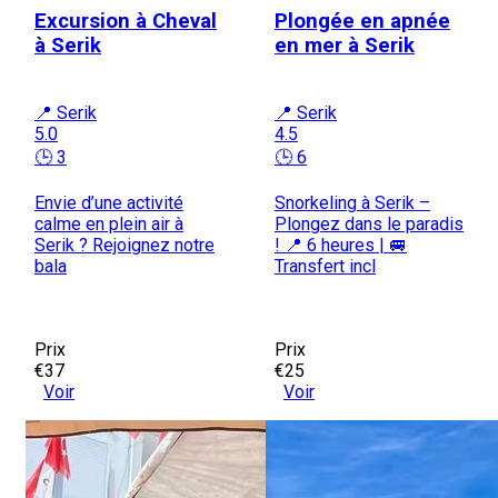
Excursion à Cheval
Plongée en apnée
à Serik
en mer à Serik
📍 Serik
📍 Serik
5.0
4.5
🕒 3
🕒 6
Envie d’une activité
Snorkeling à Serik –
calme en plein air à
Plongez dans le paradis
Serik ? Rejoignez notre
! 📍 6 heures | 🚐
bala
Transfert incl
Prix
Prix
€37
€25
Voir
Voir