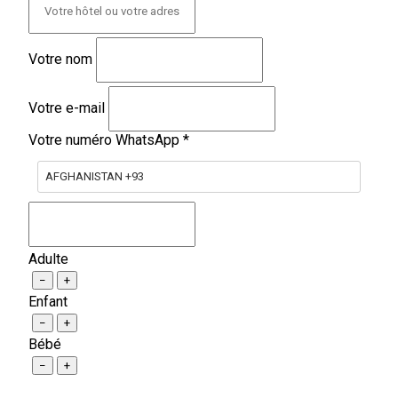
Votre nom
Votre e-mail
Votre numéro WhatsApp
*
AFGHANISTAN +93
Adulte
−
+
Enfant
−
+
Bébé
−
+