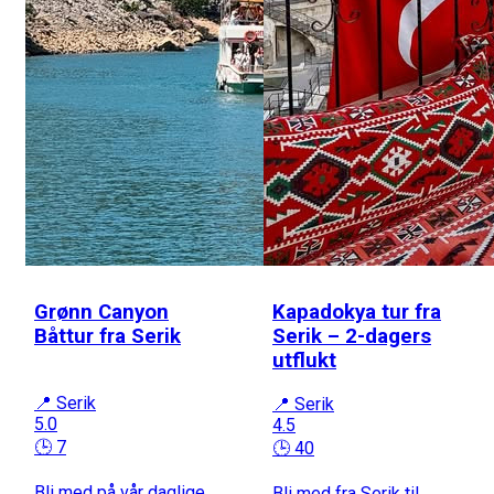
Grønn Canyon
Kapadokya tur fra
Båttur fra Serik
Serik – 2-dagers
utflukt
📍 Serik
📍 Serik
5.0
4.5
🕒 7
🕒 40
Bli med på vår daglige
Bli med fra Serik til