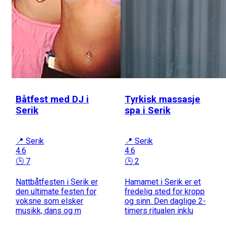
Båtfest med DJ i
Tyrkisk massasje
Serik
spa i Serik
📍 Serik
📍 Serik
4.6
4.6
🕒 7
🕒 2
Nattbåtfesten i Serik er
Hamamet i Serik er et
den ultimate festen for
fredelig sted for kropp
voksne som elsker
og sinn. Den daglige 2-
musikk, dans og m
timers ritualen inklu