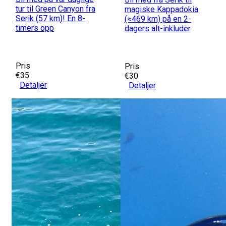
tur til Green Canyon fra
magiske Kappadokia
Serik (57 km)! En 8-
(≈469 km) på en 2-
timers opp
dagers alt-inkluder
Pris
Pris
€35
€30
Detaljer
Detaljer