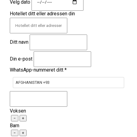
Velg dato
Hotellet ditt eller adressen din
Ditt navn
Din e-post
WhatsApp-nummeret ditt
*
AFGHANISTAN +93
Voksen
−
+
Barn
−
+