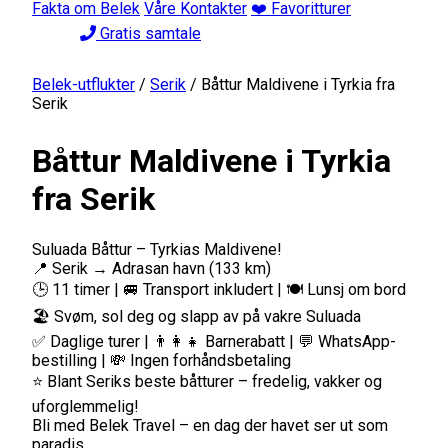
Fakta om Belek
Våre Kontakter
❤️ Favoritturer
Gratis samtale
Belek-utflukter
/
Serik
/
Båttur Maldivene i Tyrkia fra
Serik
Båttur Maldivene i Tyrkia
fra Serik
Suluada Båttur – Tyrkias Maldivene!
📍 Serik → Adrasan havn (133 km)
🕒 11 timer | 🚐 Transport inkludert | 🍽️ Lunsj om bord
🏖️ Svøm, sol deg og slapp av på vakre Suluada
✅ Daglige turer | 👨‍👩‍👧 Barnerabatt | 💬 WhatsApp-
bestilling | 💸 Ingen forhåndsbetaling
⭐ Blant Seriks beste båtturer – fredelig, vakker og
uforglemmelig!
Bli med Belek Travel – en dag der havet ser ut som
paradis.