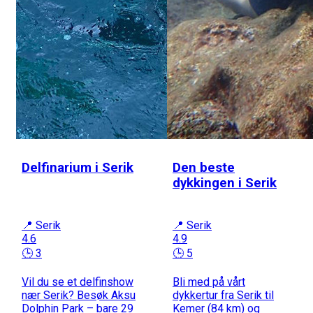
Delfinarium i Serik
Den beste
dykkingen i Serik
📍 Serik
📍 Serik
4.6
4.9
🕒 3
🕒 5
Vil du se et delfinshow
Bli med på vårt
nær Serik? Besøk Aksu
dykkertur fra Serik til
Dolphin Park – bare 29
Kemer (84 km) og