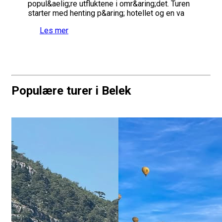
popul&aelig;re utfluktene i omr&aring;det. Turen
starter med henting p&aring; hotellet og en va
Les mer
Populære turer i Belek