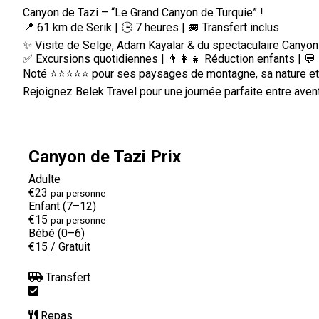
Canyon de Tazi – “Le Grand Canyon de Turquie” !
📍 61 km de Serik | 🕒 7 heures | 🚐 Transfert inclus
✨ Visite de Selge, Adam Kayalar & du spectaculaire Canyon
✅ Excursions quotidiennes | 👨‍👩‍👧 Réduction enfants | 
Noté ⭐⭐⭐⭐⭐ pour ses paysages de montagne, sa nature et 
Rejoignez Belek Travel pour une journée parfaite entre avent
Canyon de Tazi Prix
Adulte
€23
par personne
Enfant (7–12)
€15
par personne
Bébé (0–6)
€15
/
Gratuit
Transfert
Repas