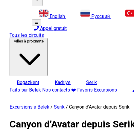
English
Русский
☰
Appel gratuit
Tous les circuits
Villes à proximité
Bogazkent
Kadriye
Serik
Faits sur Belek
Nos contacts
❤️ Favoris Excursions
Excursions à Belek
/
Serik
/
Canyon d’Avatar depuis Serik
Canyon d’Avatar depuis Seri