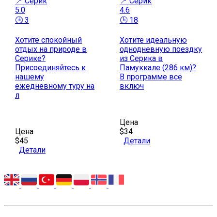
📍 Серик
📍 Серик
5.0
4.6
🕒 3
🕒 18
Хотите спокойный
Хотите идеальную
отдых на природе в
однодневную поездку
Серике?
из Серика в
Присоединяйтесь к
Памуккале (286 км)?
нашему
В программе всё
ежедневному туру на
включ
л
Цена
Цена
$34
$45
Детали
Детали