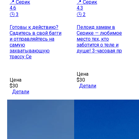
📍 Серик
📍 Серик
4.6
4.3
🕒 3
🕒 2
Готовы к действию?
Пелоид хамам в
Садитесь в свой багги
Серике — любимое
и отправляйтесь на
место тех, кто
самую
заботится о теле и
захватывающую
душе! 3-часовая пр
трассу Се
Цена
Цена
$30
$30
Детали
Детали