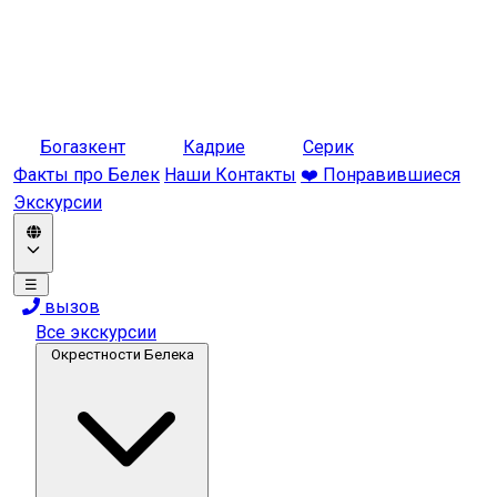
Богазкент
Кадрие
Серик
Факты про Белек
Наши Контакты
❤️ Понравившиеся
Экскурсии
☰
вызов
Все экскурсии
Окрестности Белека