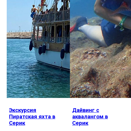
Экскурсия
Дайвинг с
Пиратская яхта в
аквалангом в
Серик
Серик