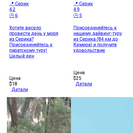
📍 Серик
📍 Серик
4.2
4.9
🕒 6
🕒 5
Хотите весело
Присоединяйтесь к
провести день у моря
нашему дайвинг-туру
из Серика?
из Серика (84 км до
Присоединяйтесь к
Кемера) и получите
пиратскому туру!
удовольствие
Целый ден
Цена
Цена
$25
$18
Детали
Детали