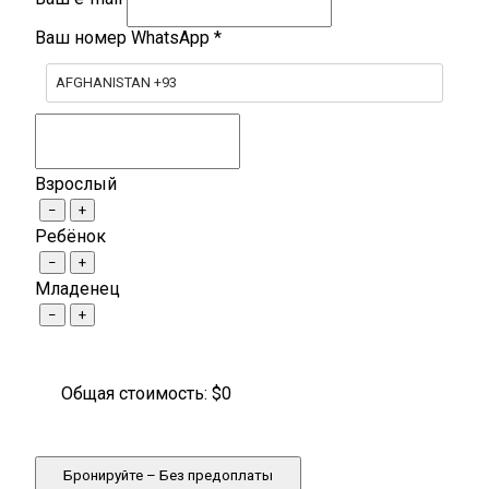
Ваш номер WhatsApp
*
AFGHANISTAN +93
Взрослый
−
+
Ребёнок
−
+
Младенец
−
+
Общая стоимость: $
0
Бронируйте – Без предоплаты