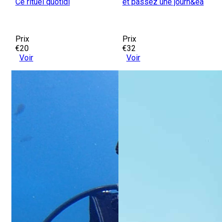
Ce rituel quotidi
et passez une journ&ea
Prix
Prix
€20
€32
Voir
Voir