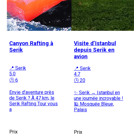
Canyon Rafting à
Visite d’Istanbul
Serik
depuis Serik en
avion
📍 Serik
📍 Serik
5.0
4.7
🕒 6
🕒 20
Envie d’aventure près
✨ Serik → Istanbul en
de Serik ? À 47 km, le
une journée incroyable !
Serik Rafting Tour vous
🕌 Mosquée Bleue,
a
Palais
Prix
Prix