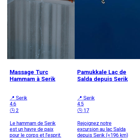
Massage Turc
Pamukkale Lac de
Hammam à Serik
Salda depuis Serik
📍 Serik
📍 Serik
4.6
4.5
🕒 2
🕒 17
Le hammam de Serik
Rejoignez notre
est un havre de paix
excursion au lac Salda
pour le corps et l’esprit.
depuis Serik (≈196 km)