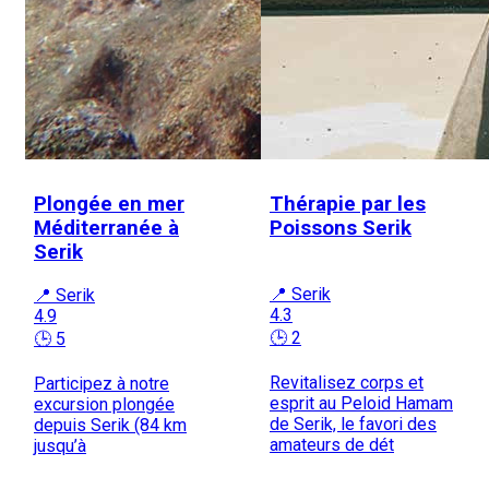
Plongée en mer
Thérapie par les
Méditerranée à
Poissons Serik
Serik
📍 Serik
📍 Serik
4.3
4.9
🕒 2
🕒 5
Revitalisez corps et
Participez à notre
esprit au Peloid Hamam
excursion plongée
de Serik, le favori des
depuis Serik (84 km
amateurs de dét
jusqu’à