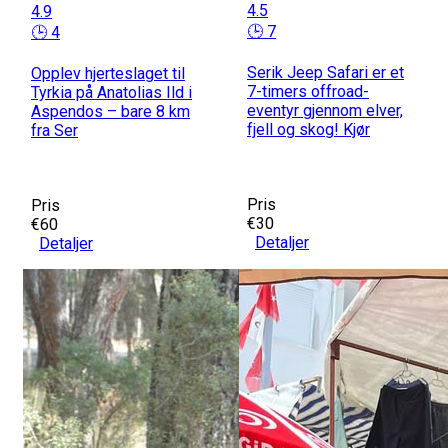
4.5
4.9
🕒 7
🕒 4
Serik Jeep Safari er et
Opplev hjerteslaget til
7-timers offroad-
Tyrkia på Anatolias Ild i
eventyr gjennom elver,
Aspendos – bare 8 km
fjell og skog! Kjør
fra Ser
Pris
Pris
€30
€60
Detaljer
Detaljer