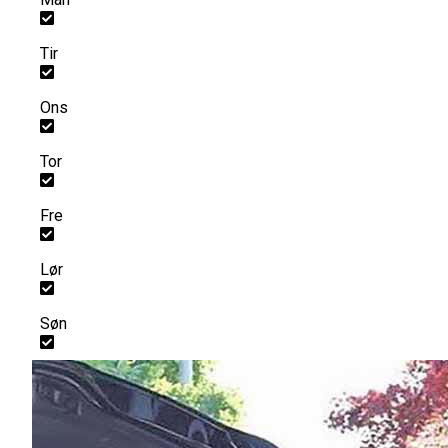
Tir
Ons
Tor
Fre
Lør
Søn