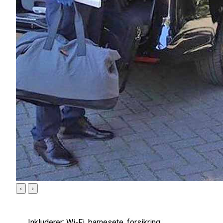
‹
›
Inkluderer:
Wi-Fi, barnesete, forsikring