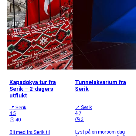
Kapadokya tur fra
Tunnelakvarium fra
Serik – 2-dagers
Serik
utflukt
📍 Serik
📍 Serik
4.7
4.5
🕒 3
🕒 40
Lyst på en morsom dag
Bli med fra Serik til