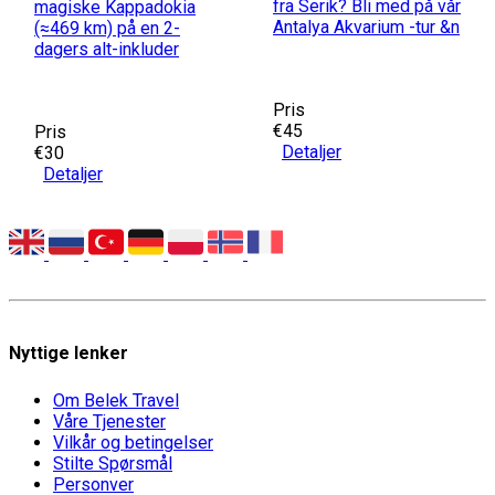
fra Serik? Bli med på vår
magiske Kappadokia
Antalya Akvarium -tur &n
(≈469 km) på en 2-
dagers alt-inkluder
Pris
€45
Pris
Detaljer
€30
Detaljer
Nyttige lenker
Om Belek Travel
Våre Tjenester
Vilkår og betingelser
Stilte Spørsmål
Personver