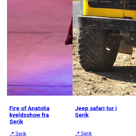
Fire of Anatolia
Jeep safari tur i
kveldsshow fra
Serik
Serik
📍 Serik
📍 Serik