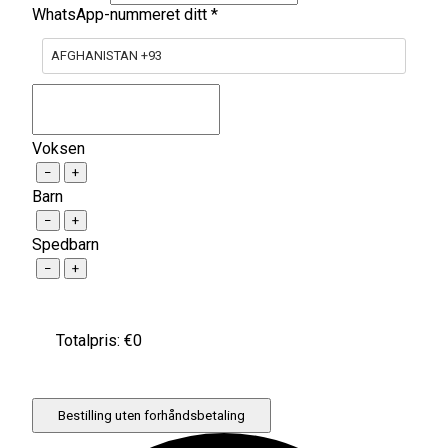
WhatsApp-nummeret ditt
*
AFGHANISTAN +93
Voksen
−
+
Barn
−
+
Spedbarn
−
+
Totalpris: €
0
Bestilling uten forhåndsbetaling