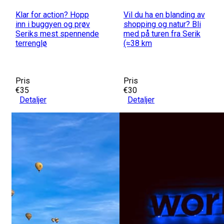
Klar for action? Hopp
Vil du ha en blanding av
inn i buggyen og prøv
shopping og natur? Bli
Seriks mest spennende
med på turen fra Serik
terrenglø
(≈38 km
Pris
Pris
€35
€30
Detaljer
Detaljer