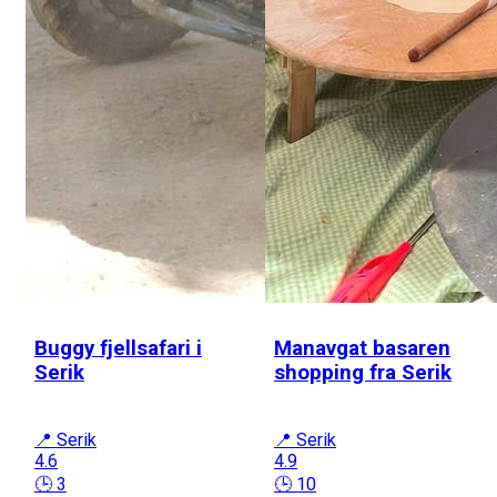
Buggy fjellsafari i
Manavgat basaren
Serik
shopping fra Serik
📍 Serik
📍 Serik
4.6
4.9
🕒 3
🕒 10