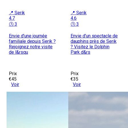
📍 Serik
📍 Serik
4.7
4.6
🕒 3
🕒 3
Envie d’une journée
Envie d’un spectacle de
familiale depuis Serik ?
dauphins près de Serik
Rejoignez notre visite
? Visitez le Dolphin
de l&rsqu
Park d&rs
Prix
Prix
€45
€35
Voir
Voir