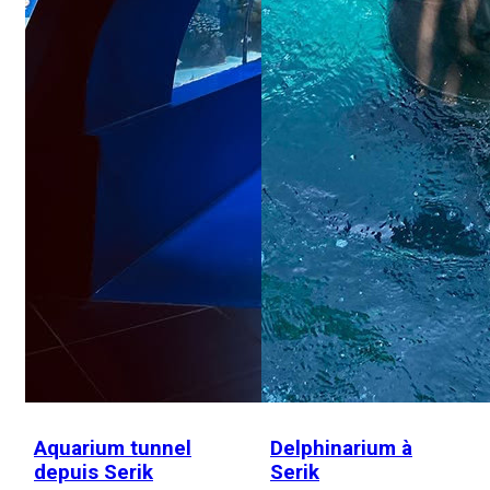
Aquarium tunnel
Delphinarium à
depuis Serik
Serik