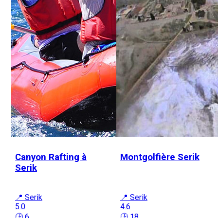
Canyon Rafting à
Montgolfière Serik
Serik
📍 Serik
📍 Serik
5.0
4.6
🕒 6
🕒 18