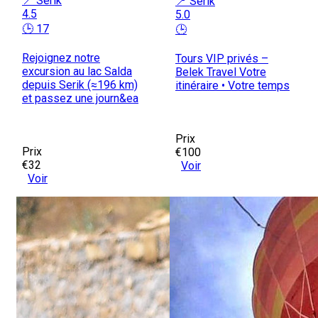
📍 Serik
📍 Serik
4.5
5.0
🕒 17
🕒
Rejoignez notre
Tours VIP privés –
excursion au lac Salda
Belek Travel Votre
depuis Serik (≈196 km)
itinéraire • Votre temps
et passez une journ&ea
Prix
Prix
€100
€32
Voir
Voir