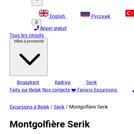
English
Русский
☰
Appel gratuit
Tous les circuits
Villes à proximité
Bogazkent
Kadriye
Serik
Faits sur Belek
Nos contacts
❤️ Favoris Excursions
Excursions à Belek
/
Serik
/
Montgolfière Serik
Montgolfière Serik