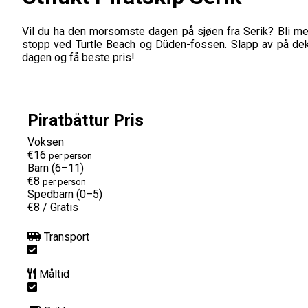
Vil du ha den morsomste dagen på sjøen fra Serik? Bli med 
stopp ved Turtle Beach og Düden-fossen. Slapp av på dekk
dagen og få beste pris!
Piratbåttur Pris
Voksen
€16
per person
Barn (6–11)
€8
per person
Spedbarn (0–5)
€8
/
Gratis
Transport
Måltid