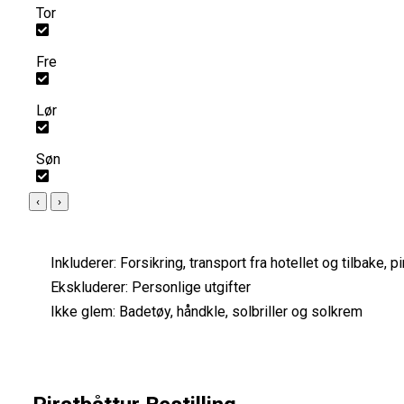
Tor
Fre
Lør
Søn
‹
›
Inkluderer:
Forsikring, transport fra hotellet og tilbake, p
Ekskluderer:
Personlige utgifter
Ikke glem:
Badetøy, håndkle, solbriller og solkrem