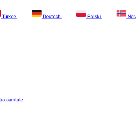
Türkçe
Deutsch
Polski
Nor
tis samtale