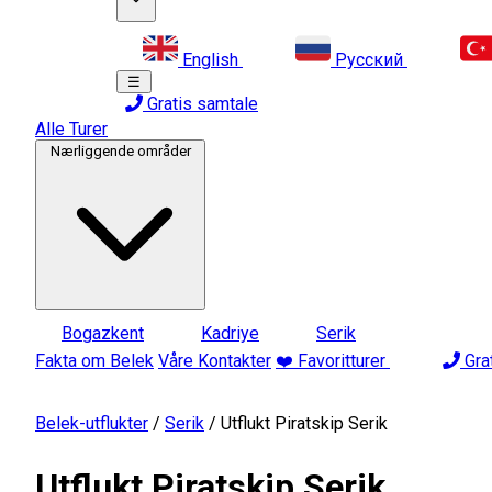
English
Русский
☰
Gratis samtale
Alle Turer
Nærliggende områder
Bogazkent
Kadriye
Serik
Fakta om Belek
Våre Kontakter
❤️ Favoritturer
Gra
Belek-utflukter
/
Serik
/
Utflukt Piratskip Serik
Utflukt Piratskip Serik