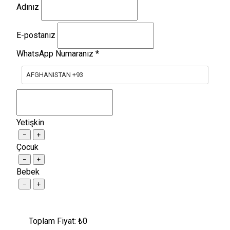
Adınız
E-postanız
WhatsApp Numaranız
*
AFGHANISTAN +93
Yetişkin
−
+
Çocuk
−
+
Bebek
−
+
Toplam Fiyat: ₺
0