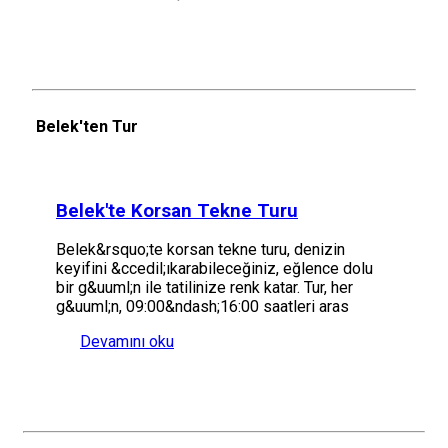
Belek'ten Tur
Belek'te Korsan Tekne Turu
Belek&rsquo;te korsan tekne turu, denizin
keyifini &ccedil;ıkarabileceğiniz, eğlence dolu
bir g&uuml;n ile tatilinize renk katar. Tur, her
g&uuml;n, 09:00&ndash;16:00 saatleri aras
Devamını oku