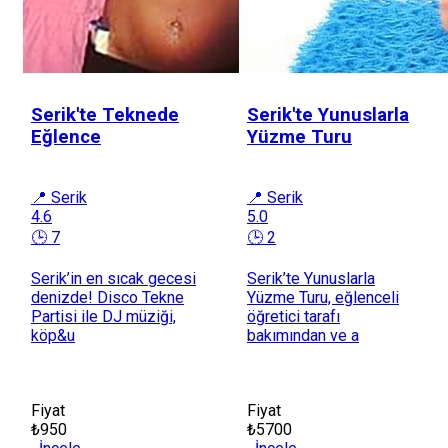
Serik'te Teknede
Serik'te Yunuslarla
Eğlence
Yüzme Turu
📍 Serik
📍 Serik
4.6
5.0
🕒 7
🕒 2
Serik’in en sıcak gecesi
Serik’te Yunuslarla
denizde! Disco Tekne
Yüzme Turu, eğlenceli
Partisi ile DJ müziği,
öğretici tarafı
köp&u
bakımından ve a
Fiyat
Fiyat
₺950
₺5700