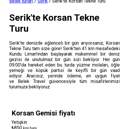
Belek turları
/
Serik
/
Serik'te Korsan Tekne Turu
Serik'te Korsan Tekne
Turu
Serik’te denizde eğlenceli bir gün arıyorsanız, Korsan
Tekne Turu tam size göre! Serik'ten 41 km mesafedeki
Kundu Liman'ından başlayarak mükemmel bir deniz
gezisi ile unutulmaz bir gün sizi bekliyor. Her gün
09:00’da hareket eden bu turda yüzme molaları, öğle
yemeği ve köpük partisi ile keyifli bir gün vaad
ediyor. Aracısız, yerinde ödeme, en uygun fiyat
ve Belek Travel güvencesiyle tüm misafirlerimizi
turumuza bekliyoruz.
Korsan Gemisi fiyatı
Yetişkin
₺850
kişi başı