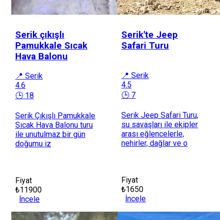
Serik çıkışlı
Serik'te Jeep
Pamukkale Sıcak
Safari Turu
Hava Balonu
📍 Serik
📍 Serik
4.5
4.6
🕒 7
🕒 18
Serik Jeep Safari Turu,
Serik Çıkışlı Pamukkale
su savaşları ile ekipler
Sıcak Hava Balonu turu
arası eğlencelerle,
ile unutulmaz bir gün
nehirler, dağlar ve o
doğumu iz
Fiyat
Fiyat
₺1650
₺11900
İncele
İncele