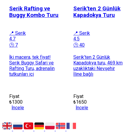
Serik Rafting ve
Serik'ten 2 Günlük
Buggy Kombo Turu
Kapadokya Turu
📍 Serik
📍 Serik
4.7
4.5
🕒 7
🕒 40
İki macera, tek fiyat!
Serik’ten 2 Günlük
Serik Buggy Safari ve
Kapadokya turu, 469 km
Rafting Turu, adrenalin
uzaklıktaki Nevşehir
tutkunları içi
İline bağlı
Fiyat
Fiyat
₺1300
₺1650
İncele
İncele