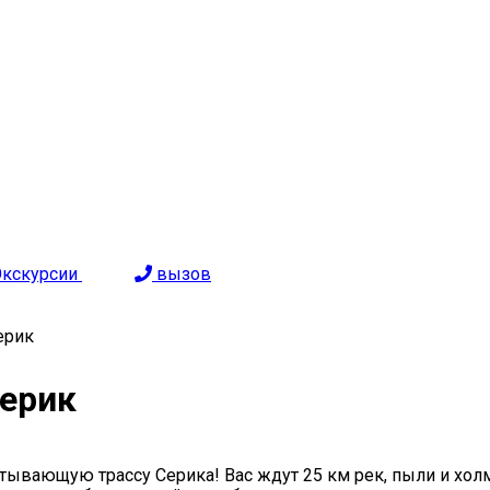
Экскурсии
вызов
ерик
Серик
атывающую трассу Серика! Вас ждут 25 км рек, пыли и хол