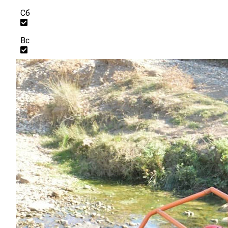
Сб
Вс