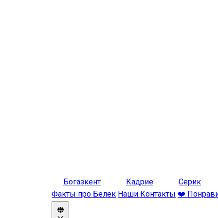
Богазкент
Кадрие
Серик
Факты про Белек
Наши Контакты
❤️ Понрав