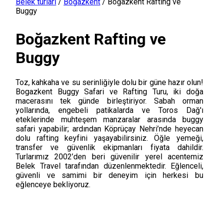
Belek turları
/
Boğazkent
/
Boğazkent Rafting ve
Buggy
Boğazkent Rafting ve
Buggy
Toz, kahkaha ve su serinliğiyle dolu bir güne hazır olun!
Bogazkent Buggy Safari ve Rafting Turu, iki doğa
macerasını tek günde birleştiriyor. Sabah orman
yollarında, engebeli patikalarda ve Toros Dağ'ı
eteklerinde muhteşem manzaralar arasında buggy
safari yapabilir; ardından Köprüçay Nehri’nde heyecan
dolu rafting keyfini yaşayabilirsiniz. Öğle yemeği,
transfer ve güvenlik ekipmanları fiyata dahildir.
Turlarımız 2002’den beri güvenilir yerel acentemiz
Belek Travel tarafından düzenlenmektedir. Eğlenceli,
güvenli ve samimi bir deneyim için herkesi bu
eğlenceye bekliyoruz.