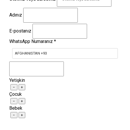
Adınız
E-postanız
WhatsApp Numaranız
*
AFGHANISTAN +93
Yetişkin
−
+
Çocuk
−
+
Bebek
−
+