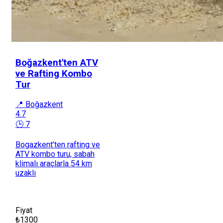
Boğazkent'ten ATV
ve Rafting Kombo
Tur
📍 Boğazkent
4.7
🕒 7
Bogazkent’ten rafting ve
ATV kombo turu, sabah
klimalı araçlarla 54 km
uzaklı
Fiyat
₺1300