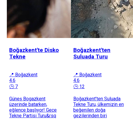
Boğazkent'te Disko
Boğazkent'ten
Tekne
Suluada Turu
📍 Boğazkent
📍 Boğazkent
4.6
4.6
🕒 7
🕒 12
Güneş Bogazkent
Boğazkent’ten Suluada
üzerinde batarken,
Tekne Turu, ülkemizin en
eğlence başlıyor! Gece
beğenilen doğa
Tekne Partisi Turu&rsq
gezilerinden biri