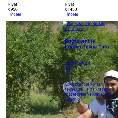
Fiyat
Fiyat
₺950
₺1450
İncele
İncele
Boğazkent'te
Korsan Tekne Turu
📍 Boğazkent
4.2
🕒 6
Bogazkent’te korsan
tekne turu ile bir korsan
macerasına yelken açın!
Sabah o