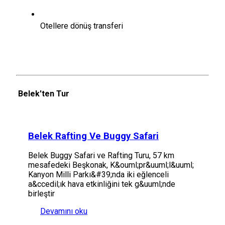
Otellere dönüş transferi
Belek'ten Tur
Belek Rafting Ve Buggy Safari
Belek Buggy Safari ve Rafting Turu, 57 km
mesafedeki Beşkonak, K&ouml;pr&uuml;l&uuml;
Kanyon Milli Parkı&#39;nda iki eğlenceli
a&ccedil;ık hava etkinliğini tek g&uuml;nde
birleştir
Devamını oku