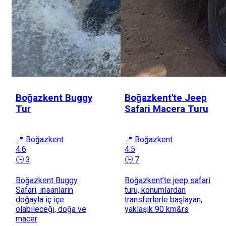
Boğazkent Buggy
Boğazkent'te Jeep
Tur
Safari Macera Turu
📍 Boğazkent
📍 Boğazkent
4.6
4.5
🕒 3
🕒 7
Boğazkent Buggy
Boğazkent’te jeep safari
Safari, insanların
turu, konumlardan
doğayla iç içe
transferlerle başlayan,
olabileceği, doğa ve
yaklaşık 90 km&rs
macer