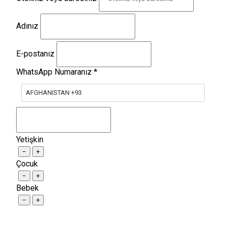
Adınız
E-postanız
WhatsApp Numaranız
*
AFGHANISTAN +93
Yetişkin
−
+
Çocuk
−
+
Bebek
−
+