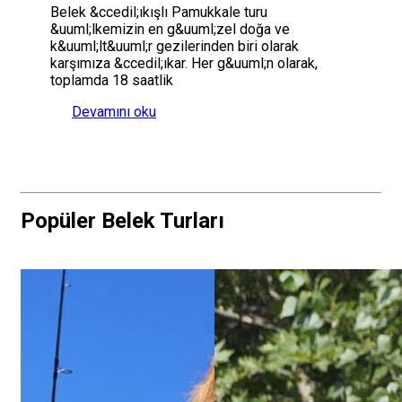
Belek &ccedil;ıkışlı Pamukkale turu
&uuml;lkemizin en g&uuml;zel doğa ve
k&uuml;lt&uuml;r gezilerinden biri olarak
karşımıza &ccedil;ıkar. Her g&uuml;n olarak,
toplamda 18 saatlik
Devamını oku
Popüler Belek Turları