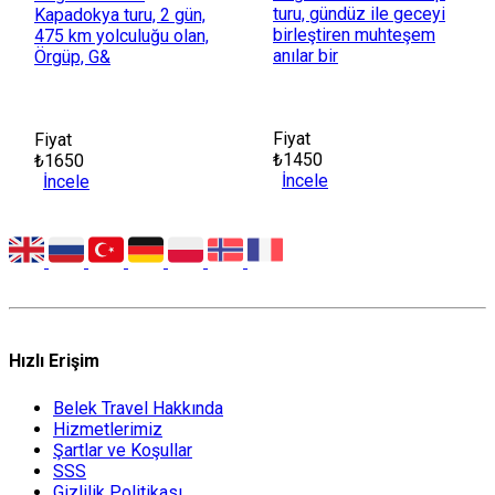
turu, gündüz ile geceyi
Kapadokya turu, 2 gün,
birleştiren muhteşem
475 km yolculuğu olan,
anılar bir
Örgüp, G&
Fiyat
Fiyat
₺1450
₺1650
İncele
İncele
Hızlı Erişim
Belek Travel Hakkında
Hizmetlerimiz
Şartlar ve Koşullar
SSS
Gizlilik Politikası