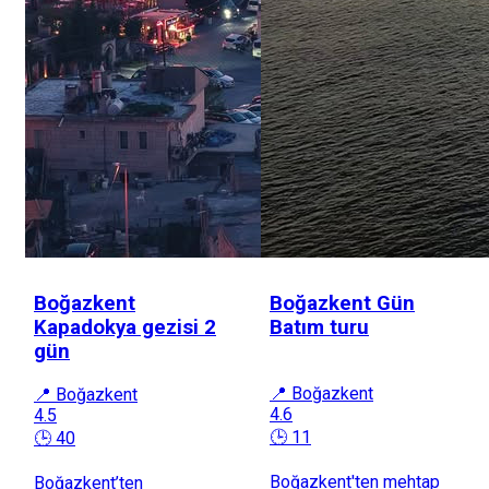
Boğazkent
Boğazkent Gün
Kapadokya gezisi 2
Batım turu
gün
📍 Boğazkent
📍 Boğazkent
4.6
4.5
🕒 11
🕒 40
Boğazkent'ten mehtap
Boğazkent’ten