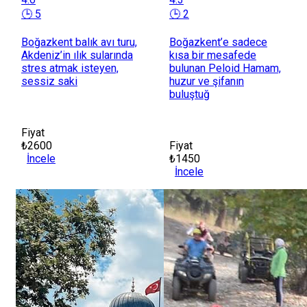
🕒 5
🕒 2
Boğazkent balık avı turu,
Boğazkent’e sadece
Akdeniz’in ılık sularında
kısa bir mesafede
stres atmak isteyen,
bulunan Peloid Hamam,
sessiz saki
huzur ve şifanın
buluştuğ
Fiyat
₺2600
Fiyat
İncele
₺1450
İncele