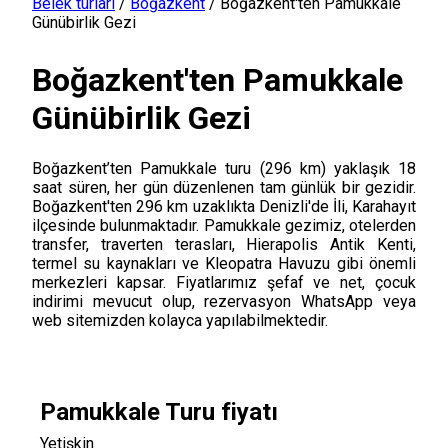
Belek turları
/
Boğazkent
/
Boğazkent'ten Pamukkale
Günübirlik Gezi
Boğazkent'ten Pamukkale
Günübirlik Gezi
Boğazkent’ten Pamukkale turu (296 km) yaklaşık 18
saat süren, her gün düzenlenen tam günlük bir gezidir.
Boğazkent'ten 296 km uzaklıkta Denizli'de İli, Karahayıt
ilçesinde bulunmaktadır. Pamukkale gezimiz, otelerden
transfer, traverten terasları, Hierapolis Antik Kenti,
termel su kaynakları ve Kleopatra Havuzu gibi önemli
merkezleri kapsar. Fiyatlarımız şefaf ve net, çocuk
indirimi mevucut olup, rezervasyon WhatsApp veya
web sitemizden kolayca yapılabilmektedir.
Pamukkale Turu fiyatı
Yetişkin