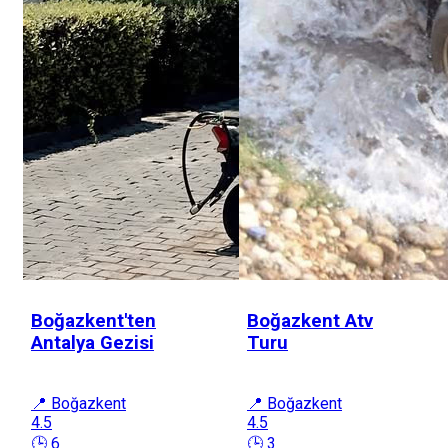
Boğazkent'ten
Boğazkent Atv
Antalya Gezisi
Turu
📍 Boğazkent
📍 Boğazkent
4.5
4.5
🕒 6
🕒 3