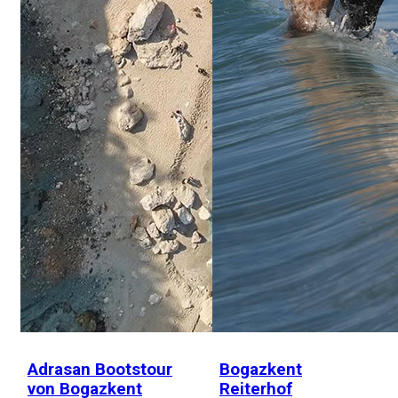
Adrasan Bootstour
Bogazkent
von Bogazkent
Reiterhof