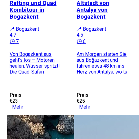
Rafting und Quad
Altstadt von
Kombitour in
Antalya von
Bogazkent
Bogazkent
📍 Bogazkent
📍 Bogazkent
4.7
4.5
🕒 7
🕒 6
Von Bogazkent aus
Am Morgen starten Sie
geht’s los – Motoren
aus Boğazkent und
heulen, Wasser spritzt!
fahren etwa 48 km ins
Die Quad-Safari
Herz von Antalya, wo tü
Preis
Preis
€23
€25
Mehr
Mehr