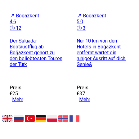
📍 Bogazkent
📍 Bogazkent
4.6
5.0
🕒 12
🕒 3
Der Suluada-
Nur 10 km von den
Bootaustflug ab
Hotels in Boğazkent
Boğazkent gehört zu
entfernt wartet ein
den beliebtesten Touren
ruhiger Ausritt auf dich.
der Türk
Genie&
Preis
Preis
€25
€37
Mehr
Mehr