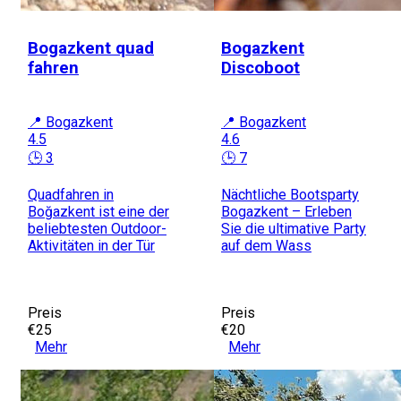
Bogazkent quad
Bogazkent
fahren
Discoboot
📍 Bogazkent
📍 Bogazkent
4.5
4.6
🕒 3
🕒 7
Quadfahren in
Nächtliche Bootsparty
Boğazkent ist eine der
Bogazkent – Erleben
beliebtesten Outdoor-
Sie die ultimative Party
Aktivitäten in der Tür
auf dem Wass
Preis
Preis
€25
€20
Mehr
Mehr