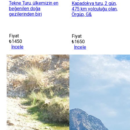
Tekne Turu, ülkemizin en
Kapadokya turu, 2 gün,
beğenilen doğa
475 km yolculuğu olan,
gezilerinden biri
Örgüp, G&
Fiyat
Fiyat
₺1450
₺1650
İncele
İncele