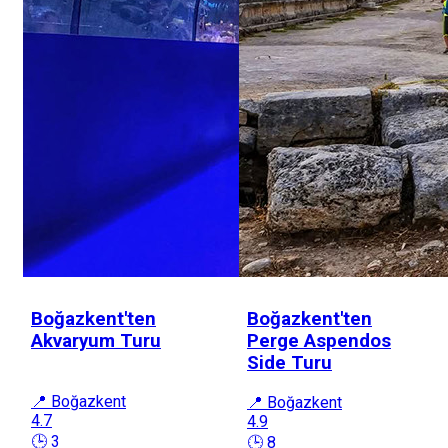
Boğazkent'ten
Boğazkent'ten
Akvaryum Turu
Perge Aspendos
Side Turu
📍 Boğazkent
📍 Boğazkent
4.7
4.9
🕒 3
🕒 8