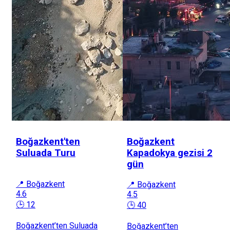
Boğazkent'ten
Boğazkent
Suluada Turu
Kapadokya gezisi 2
gün
📍 Boğazkent
📍 Boğazkent
4.6
4.5
🕒 12
🕒 40
Boğazkent’ten Suluada
Boğazkent’ten