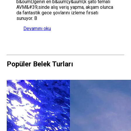
b&ouml;lgenin en b&uuml;y&uuml;k şato temalı
AVM&#39;sinde alış veriş yapma, akşam olunca
da fantastik gece şovlarını izleme fırsatı
sunuyor. B
Devamını oku
Popüler Belek Turları