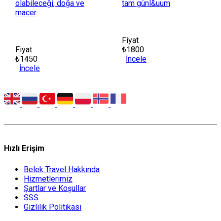
olabileceği, doğa ve
tam günl&uum
macer
Fiyat
Fiyat
₺1800
₺1450
İncele
İncele
Hızlı Erişim
Belek Travel Hakkında
Hizmetlerimiz
Şartlar ve Koşullar
SSS
Gizlilik Politikası