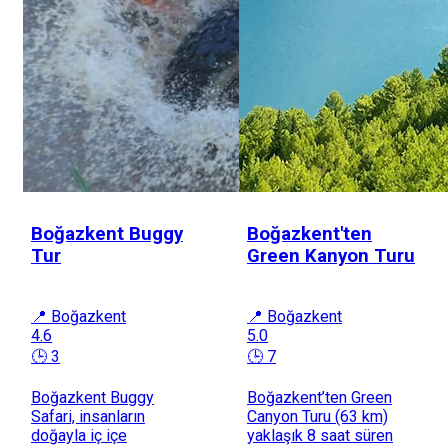
Boğazkent Buggy
Boğazkent'ten
Tur
Green Kanyon Turu
📍 Boğazkent
📍 Boğazkent
4.6
5.0
🕒 3
🕒 7
Boğazkent Buggy
Boğazkent’ten Green
Safari, insanların
Canyon Turu (63 km)
doğayla iç içe
yaklaşık 8 saat süren