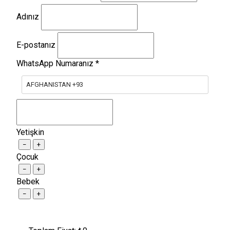
Adınız
E-postanız
WhatsApp Numaranız
*
AFGHANISTAN +93
Yetişkin
−
+
Çocuk
−
+
Bebek
−
+