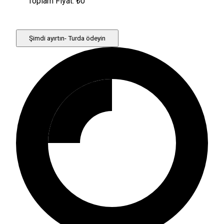
Toplam Fiyat: ₺
0
Şimdi ayırtın- Turda ödeyin