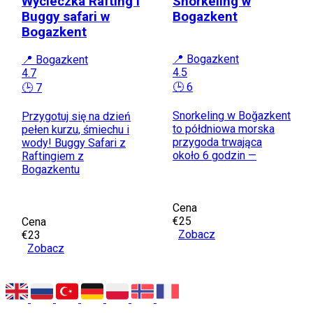
Wycieczka Rafting i
Snorkeling w
Buggy safari w
Bogazkent
Bogazkent
📍 Bogazkent
📍 Bogazkent
4.5
4.7
🕒 6
🕒 7
Snorkeling w Boğazkent
Przygotuj się na dzień
to półdniowa morska
pełen kurzu, śmiechu i
przygoda trwająca
wody! Buggy Safari z
około 6 godzin —
Raftingiem z
Bogazkentu
Cena
€25
Cena
Zobacz
€23
Zobacz