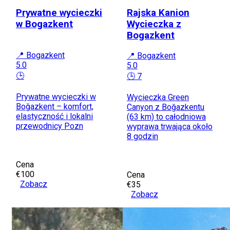
Prywatne wycieczki
Rajska Kanion
w Bogazkent
Wycieczka z
Bogazkent
📍 Bogazkent
📍 Bogazkent
5.0
5.0
🕒
🕒 7
Prywatne wycieczki w
Wycieczka Green
Boğazkent – komfort,
Canyon z Boğazkentu
elastyczność i lokalni
(63 km) to całodniowa
przewodnicy Pozn
wyprawa trwająca około
8 godzin
Cena
€100
Cena
Zobacz
€35
Zobacz