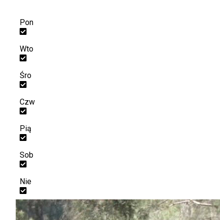
Pon
Wto
Śro
Czw
Pią
Sob
Nie