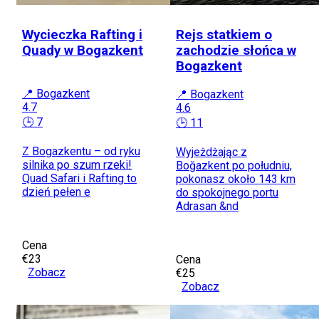
Wycieczka Rafting i
Rejs statkiem o
Quady w Bogazkent
zachodzie słońca w
Bogazkent
📍 Bogazkent
📍 Bogazkent
4.7
4.6
🕒 7
🕒 11
Z Bogazkentu – od ryku
Wyjeżdżając z
silnika po szum rzeki!
Boğazkent po południu,
Quad Safari i Rafting to
pokonasz około 143 km
dzień pełen e
do spokojnego portu
Adrasan &nd
Cena
€23
Cena
Zobacz
€25
Zobacz