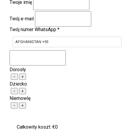
Twoje imię
Twój e-mail
Twój numer WhatsApp
*
AFGHANISTAN +93
Dorosły
−
+
Dziecko
−
+
Niemowlę
−
+
Całkowity koszt: €
0