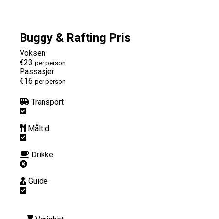
Buggy & Rafting Pris
Voksen
€23
per person
Passasjer
€16
per person
Transport
Måltid
Drikke
Guide