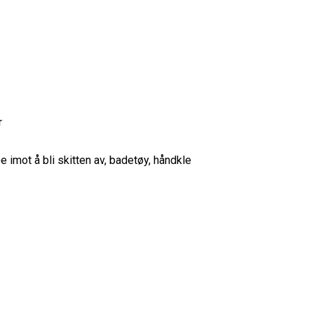
r
e imot å bli skitten av, badetøy, håndkle