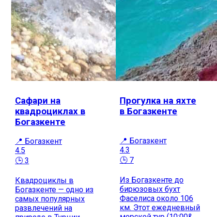
Сафари на
Прогулка на яхте
квадроциклах в
в Богазкенте
Богазкенте
📍 Богазкент
📍 Богазкент
4.3
4.5
🕒 7
🕒 3
Из Богазкенте до
Квадроциклы в
бирюзовых бухт
Богазкенте — одно из
Фаселиса около 106
самых популярных
км. Этот ежедневный
развлечений на
морской тур (10:00&