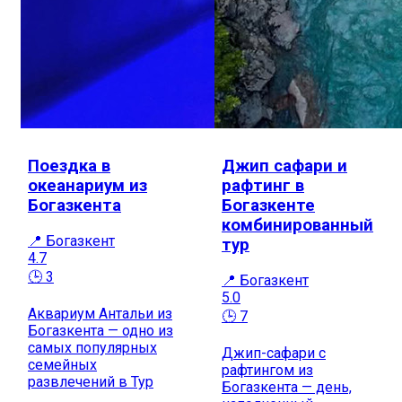
Поездка в
Джип сафари и
океанариум из
рафтинг в
Богазкента
Богазкенте
комбинированный
📍 Богазкент
тур
4.7
🕒 3
📍 Богазкент
5.0
Аквариум Антальи из
🕒 7
Богазкента — одно из
самых популярных
Джип-сафари с
семейных
рафтингом из
развлечений в Тур
Богазкента — день,