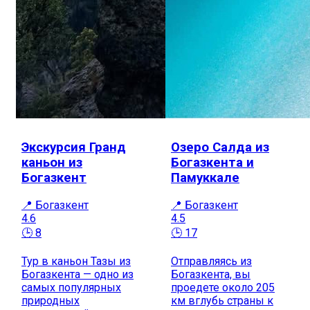
Экскурсия Гранд
Озеро Салда из
каньон из
Богазкента и
Богазкент
Памуккале
📍 Богазкент
📍 Богазкент
4.6
4.5
🕒 8
🕒 17
Тур в каньон Тазы из
Отправляясь из
Богазкента — одно из
Богазкента, вы
самых популярных
проедете около 205
природных
км вглубь страны к