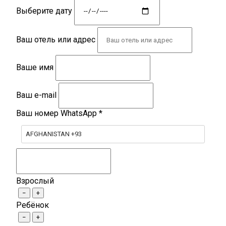
Выберите дату
Ваш отель или адрес
Ваше имя
Ваш e-mail
Ваш номер WhatsApp
*
AFGHANISTAN +93
Взрослый
−
+
Ребёнок
−
+