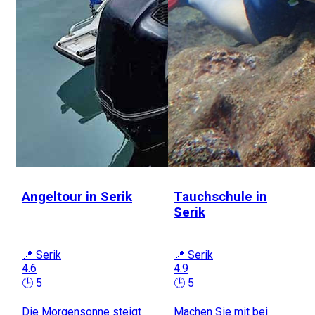
Angeltour in Serik
Tauchschule in
Serik
📍 Serik
📍 Serik
4.6
4.9
🕒 5
🕒 5
Die Morgensonne steigt
Machen Sie mit bei