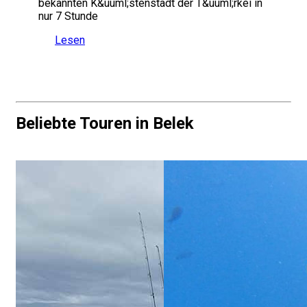
bekannten K&uuml;stenstadt der T&uuml;rkei in
nur 7 Stunde
Lesen
Beliebte Touren in Belek