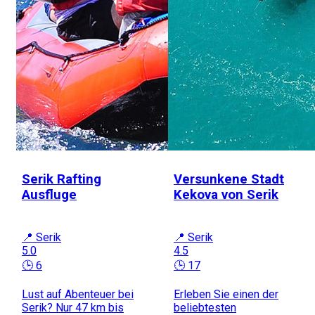
Serik Rafting
Versunkene Stadt
Ausfluge
Kekova von Serik
📍 Serik
📍 Serik
5.0
4.5
🕒 6
🕒 17
Lust auf Abenteuer bei
Erleben Sie einen der
Serik? Nur 47 km bis
beliebtesten