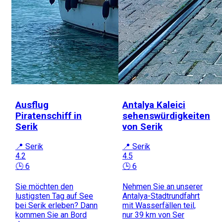
Ausflug
Antalya Kaleici
Piratenschiff in
sehenswürdigkeiten
Serik
von Serik
📍 Serik
📍 Serik
4.2
4.5
🕒 6
🕒 6
Sie möchten den
Nehmen Sie an unserer
lustigsten Tag auf See
Antalya-Stadtrundfahrt
bei Serik erleben? Dann
mit Wasserfällen teil,
kommen Sie an Bord
nur 39 km von Ser