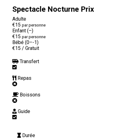
Spectacle Nocturne Prix
Adulte
€15
par personne
Enfant (–)
€15
par personne
Bébé (0–-1)
€15
/
Gratuit
Transfert
Repas
Boissons
Guide
Durée