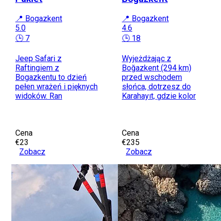
📍 Bogazkent
📍 Bogazkent
5.0
4.6
🕒 7
🕒 18
Jeep Safari z
Wyjeżdżając z
Raftingiem z
Boğazkent (294 km)
Bogazkentu to dzień
przed wschodem
pełen wrażeń i pięknych
słońca, dotrzesz do
widoków. Ran
Karahayıt, gdzie kolor
Cena
Cena
€23
€235
Zobacz
Zobacz