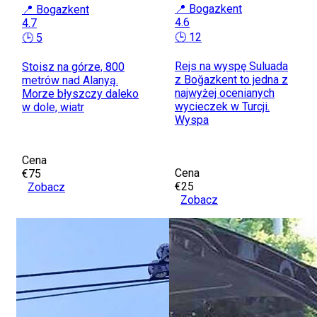
📍 Bogazkent
📍 Bogazkent
4.6
4.7
🕒 12
🕒 5
Rejs na wyspę Suluada
Stoisz na górze, 800
z Boğazkent to jedna z
metrów nad Alanyą.
najwyżej ocenianych
Morze błyszczy daleko
wycieczek w Turcji.
w dole, wiatr
Wyspa
Cena
Cena
€75
€25
Zobacz
Zobacz