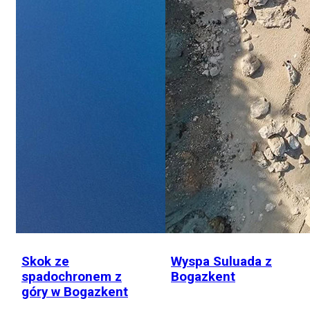
Skok ze
Wyspa Suluada z
spadochronem z
Bogazkent
góry w Bogazkent