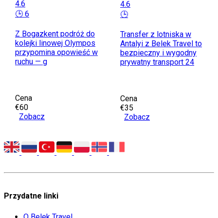
4.6
4.6
🕒 6
🕒
Z Bogazkent podróż do
Transfer z lotniska w
kolejki linowej Olympos
Antalyi z Belek Travel to
przypomina opowieść w
bezpieczny i wygodny
ruchu — g
prywatny transport 24
Cena
Cena
€60
€35
Zobacz
Zobacz
Przydatne linki
O Belek Travel