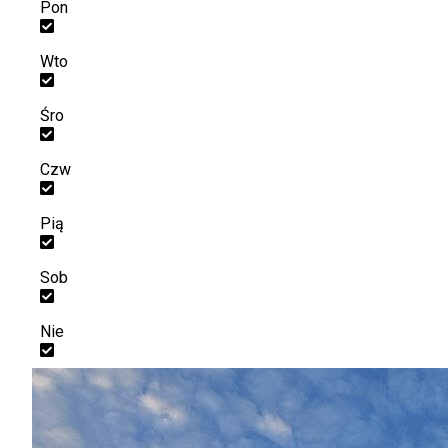
Pon
Wto
Śro
Czw
Pią
Sob
Nie