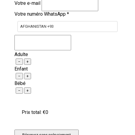
Votre e-mail
Votre numéro WhatsApp
*
AFGHANISTAN +93
Adulte
−
+
Enfant
−
+
Bébé
−
+
Prix ​​total: €
0
Réservez sans prépaiement