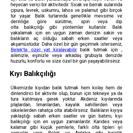
heyecan verici bir aktivitedir. Sıcak ve berrak sularında
çipura, levrek, uskumru, lahos ve palamut gibi birçok
tür yaşar. Balık turlarında genellikle mevsime ve
derinliğe göre sürütme, spin veya dip
olta balıkçılığı gibi yöntemler kullanılır. Balık
yakalamak için en uygun zaman denizin sakin ve
balıkların aç olduğu sabah erken saatler veya
akşamüstüdür. Daha özel bir gün geçirmek isterseniz,
Belek’te özel yat kiralayabilir
balık tutmak için ,
ailenizle, eşinizle veya arkadaş grubuyla denizde
huzurlu, konforlu ve size özel bir gün yaşayabilirsiniz.
Kıyı Balıkçılığı
Ülkemizde kıyıdan balık tutmak hem kolay hem de
dinlendirici bir aktivite olup, bunun için tekneye ya da
tura katılmaya gerek yoktur. Akdeniz kıyılarında
plajlardan, limanlardan, kayalık sahillerden veya
iskelelerden rahatça olta atabilirsiniz. Balıkların kıyıya
yaklaştığı sabah erken saatler ve gün batımı, kıyı
balıkçılığı için en uygun zamanlardır. Karides veya
kalamar gibi küçük yemlerle, farklı olta tipleri iyi
sonuçlar verir. Belek ve Antalya gibi turistik