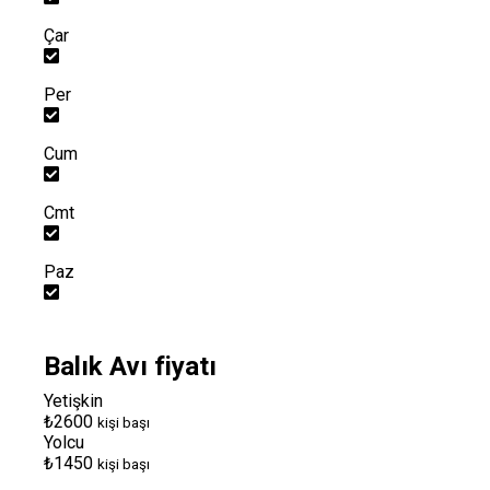
Çar
Per
Cum
Cmt
Paz
Balık Avı fiyatı
Yetişkin
₺2600
kişi başı
Yolcu
₺1450
kişi başı