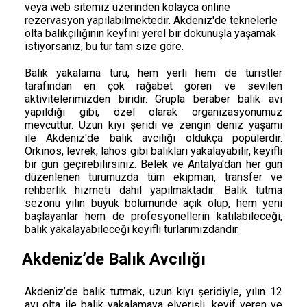
veya web sitemiz üzerinden kolayca online
rezervasyon yapılabilmektedir. Akdeniz'de teknelerle
olta balıkçılığının keyfini yerel bir dokunuşla yaşamak
istiyorsanız, bu tur tam size göre.
Balık yakalama turu, hem yerli hem de turistler
tarafından en çok rağabet gören ve sevilen
aktivitelerimizden biridir. Grupla beraber balık avı
yapıldığı gibi, özel olarak organizasyonumuz
mevcuttur. Uzun kıyı şeridi ve zengin deniz yaşamı
ile Akdeniz'de balık avcılığı oldukça popülerdir.
Orkinos, levrek, lahos gibi balıkları yakalayabilir, keyifli
bir gün geçirebilirsiniz. Belek ve Antalya'dan her gün
düzenlenen turumuzda tüm ekipman, transfer ve
rehberlik hizmeti dahil yapılmaktadır. Balık tutma
sezonu yılın büyük bölümünde açık olup, hem yeni
başlayanlar hem de profesyonellerin katılabileceği,
balık yakalayabileceği keyifli turlarımızdandır.
Akdeniz’de Balık Avcılığı
Akdeniz’de balık tutmak, uzun kıyı şeridiyle, yılın 12
ayı olta ile balık yakalamaya elverişli, keyif veren ve