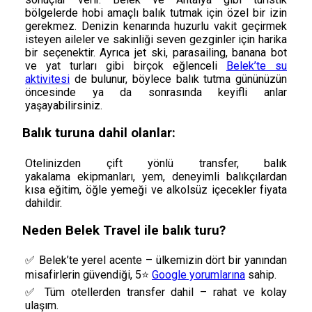
bölgelerde hobi amaçlı balık tutmak için özel bir izin
gerekmez. Denizin kenarında huzurlu vakit geçirmek
isteyen aileler ve sakinliği seven gezginler için harika
bir seçenektir. Ayrıca jet ski, parasailing, banana bot
ve yat turları gibi birçok eğlenceli
Belek’te su
aktivitesi
de bulunur, böylece balık tutma gününüzün
öncesinde ya da sonrasında keyifli anlar
yaşayabilirsiniz.
Balık turuna dahil olanlar:
Otelinizden çift yönlü transfer, balık
yakalama ekipmanları, yem, deneyimli balıkçılardan
kısa eğitim, öğle yemeği ve alkolsüz içecekler fiyata
dahildir.
Neden Belek Travel ile balık turu?
✅ Belek’te yerel acente – ülkemizin dört bir yanından
misafirlerin güvendiği, 5⭐
Google yorumlarına
sahip.
✅ Tüm otellerden transfer dahil – rahat ve kolay
ulaşım.