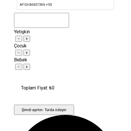
AFGHANISTAN +93
Yetişkin
−
+
Çocuk
−
+
Bebek
−
+
Toplam Fiyat: ₺
0
Şimdi ayırtın- Turda ödeyin