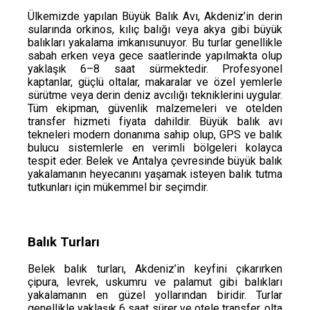
Ülkemizde yapılan Büyük Balık Avı, Akdeniz’in derin
sularında orkinos, kılıç balığı veya akya gibi büyük
balıkları yakalama imkanısunuyor. Bu turlar genellikle
sabah erken veya gece saatlerinde yapılmakta olup
yaklaşık 6–8 saat sürmektedir. Profesyonel
kaptanlar, güçlü oltalar, makaralar ve özel yemlerle
sürütme veya derin deniz avcılığı tekniklerini uygular.
Tüm ekipman, güvenlik malzemeleri ve otelden
transfer hizmeti fiyata dahildir. Büyük balık avı
tekneleri modern donanıma sahip olup, GPS ve balık
bulucu sistemlerle en verimli bölgeleri kolayca
tespit eder. Belek ve Antalya çevresinde büyük balık
yakalamanın heyecanını yaşamak isteyen balık tutma
tutkunları için mükemmel bir seçimdir.
Balık Turları
Belek balık turları, Akdeniz’in keyfini çıkarırken
çipura, levrek, uskumru ve palamut gibi balıkları
yakalamanın en güzel yollarından biridir. Turlar
genellikle yaklaşık 6 saat sürer ve otele transfer, olta