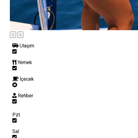
‹
›
Ulaşım
Yemek
İçecek
Rehber
Pzt
Sal