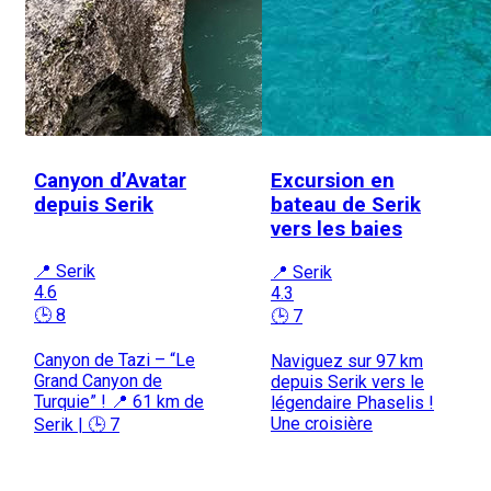
Canyon d’Avatar
Excursion en
depuis Serik
bateau de Serik
vers les baies
📍 Serik
📍 Serik
4.6
4.3
🕒 8
🕒 7
Canyon de Tazi – “Le
Naviguez sur 97 km
Grand Canyon de
depuis Serik vers le
Turquie” ! 📍 61 km de
légendaire Phaselis !
Une croisière
Serik | 🕒 7