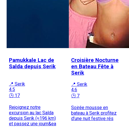
Pamukkale Lac de
Croisière Nocturne
Salda depuis Serik
en Bateau Fête à
Serik
📍 Serik
📍 Serik
4.5
4.6
🕒 17
🕒 7
Rejoignez notre
Soirée mousse en
excursion au lac Salda
bateau à Serik profitez
depuis Serik (≈196 km)
d’une nuit festive rés
et passez une journ&ea