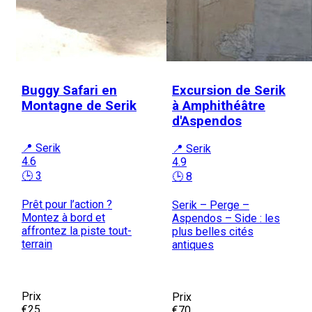
Buggy Safari en
Excursion de Serik
Montagne de Serik
à Amphithéâtre
d'Aspendos
📍 Serik
📍 Serik
4.6
4.9
🕒 3
🕒 8
Prêt pour l’action ?
Serik – Perge –
Montez à bord et
Aspendos – Side : les
affrontez la piste tout-
plus belles cités
terrain
antiques
Prix
Prix
€25
€70