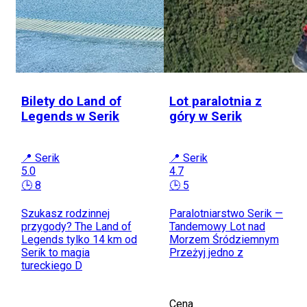
Bilety do Land of
Lot paralotnia z
Legends w Serik
góry w Serik
📍 Serik
📍 Serik
5.0
4.7
🕒 8
🕒 5
Szukasz rodzinnej
Paralotniarstwo Serik —
przygody? The Land of
Tandemowy Lot nad
Legends tylko 14 km od
Morzem Śródziemnym
Serik to magia
Przeżyj jedno z
tureckiego D
Cena