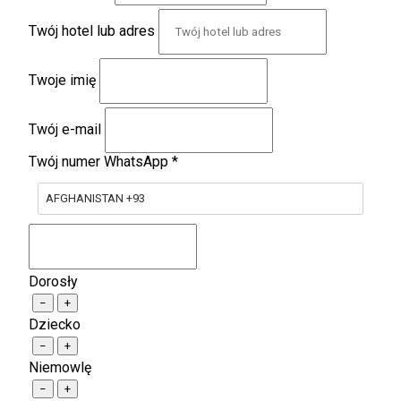
Twój hotel lub adres
Twoje imię
Twój e-mail
Twój numer WhatsApp
*
AFGHANISTAN +93
Dorosły
−
+
Dziecko
−
+
Niemowlę
−
+