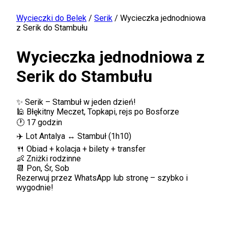
Wycieczki do Belek
/
Serik
/
Wycieczka jednodniowa
z Serik do Stambułu
Wycieczka jednodniowa z
Serik do Stambułu
✨ Serik – Stambuł w jeden dzień!
🕌 Błękitny Meczet, Topkapi, rejs po Bosforze
🕐 17 godzin
✈️ Lot Antalya ↔ Stambuł (1h10)
🍴 Obiad + kolacja + bilety + transfer
👶 Zniżki rodzinne
📆 Pon, Śr, Sob
Rezerwuj przez WhatsApp lub stronę – szybko i
wygodnie!