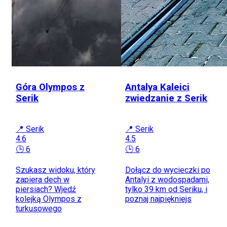
Góra Olympos z
Antalya Kaleici
Serik
zwiedzanie z Serik
📍 Serik
📍 Serik
4.6
4.5
🕒 6
🕒 6
Szukasz widoku, który
Dołącz do wycieczki po
zapiera dech w
Antalyi z wodospadami,
piersiach? Wjedź
tylko 39 km od Seriku, i
kolejką Olympos z
poznaj najpiękniejs
turkusowego