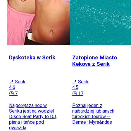
Dyskoteka w Serik
Zatopione Miasto
Kekova z Serik
📍 Serik
📍 Serik
4.6
4.5
🕒 7
🕒 17
Najgorętsza noc w
Poznaj jeden z
Seriku jest na wodzie!
najbardziej lubianych
Disco Boat Party to DJ,
tureckich tourów —
piana i tańce pod
Demre–Myra&ndas
gwiazda