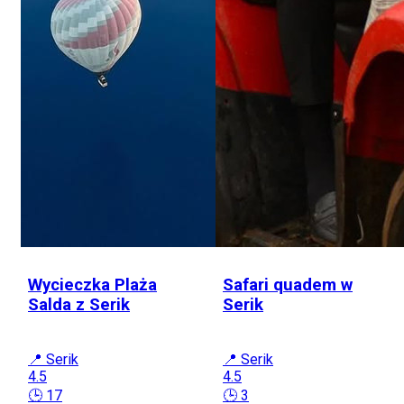
Wycieczka Plaża
Safari quadem w
Salda z Serik
Serik
📍 Serik
📍 Serik
4.5
4.5
🕒 17
🕒 3