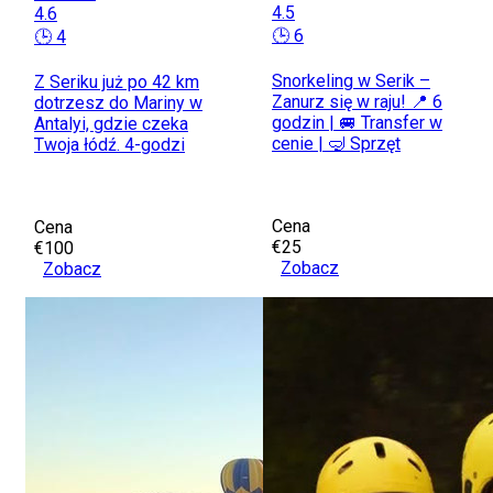
4.5
4.6
🕒 6
🕒 4
Snorkeling w Serik –
Z Seriku już po 42 km
Zanurz się w raju! 📍 6
dotrzesz do Mariny w
godzin | 🚐 Transfer w
Antalyi, gdzie czeka
cenie | 🤿 Sprzęt
Twoja łódź. 4-godzi
Cena
Cena
€25
€100
Zobacz
Zobacz