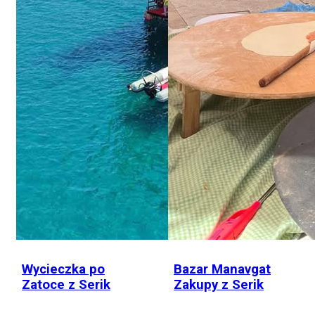
Wycieczka po
Bazar Manavgat
Zatoce z Serik
Zakupy z Serik