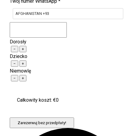
Twój numer WhatsApp
*
AFGHANISTAN +93
Dorosły
−
+
Dziecko
−
+
Niemowlę
−
+
Całkowity koszt: €
0
Zarezerwuj bez przedpłaty!