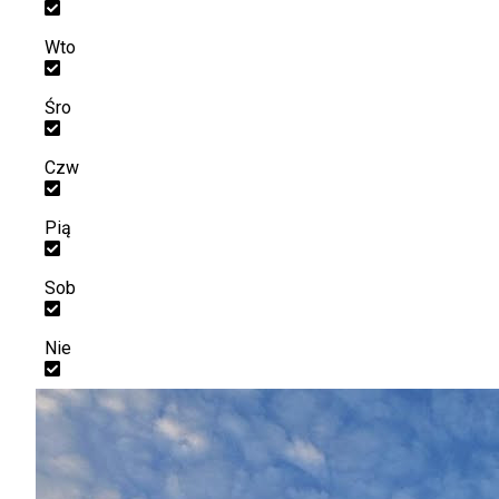
Wto
Śro
Czw
Pią
Sob
Nie