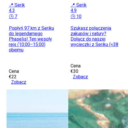
📍 Serik
📍 Serik
4.3
4.9
🕒 7
🕒 10
Popłyń 97 km z Seriku
Szukasz połączenia
do legendarnego
zakupów i natury?
Phaselis! Ten wesoły
Dołącz do naszej
rejs (10:00–15:00)
wycieczki z Seriku (≈38
obejmu
Cena
Cena
€30
€22
Zobacz
Zobacz