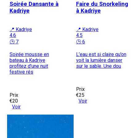
Soirée Dansante à
Faire du Snorkeling
Kadriye
à Kadriye
📍 Kadriye
📍 Kadriye
4.6
4.5
🕒 7
🕒 6
Soirée mousse en
L’eau est si claire qu’on
bateau à Kadriye
voit la lumière danser
profitez d'une nuit
sur le sable. Une dou
festive rés
Prix
Prix
€25
€20
Voir
Voir