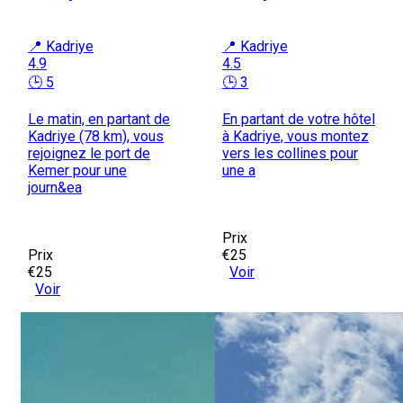
📍 Kadriye
📍 Kadriye
4.9
4.5
🕒 5
🕒 3
Le matin, en partant de
En partant de votre hôtel
Kadriye (78 km), vous
à Kadriye, vous montez
rejoignez le port de
vers les collines pour
Kemer pour une
une a
journ&ea
Prix
Prix
€25
€25
Voir
Voir