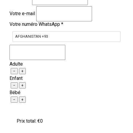
Votre e-mail
Votre numéro WhatsApp
*
AFGHANISTAN +93
Adulte
−
+
Enfant
−
+
Bébé
−
+
Prix ​​total: €
0