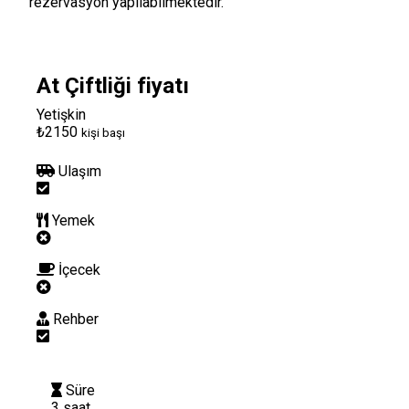
rezervasyon yapılabilmektedir.
At Çiftliği fiyatı
Yetişkin
₺2150
kişi başı
Ulaşım
Yemek
İçecek
Rehber
Süre
3 saat