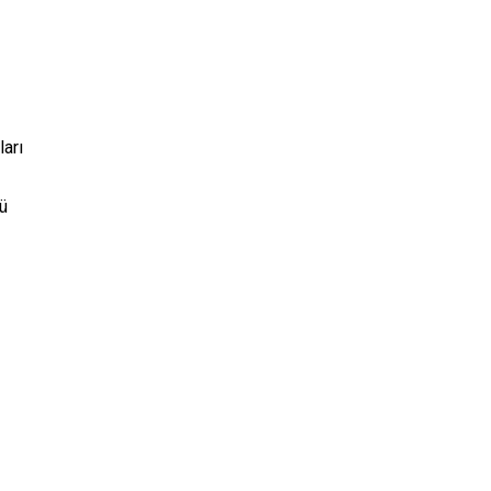
ları
ğü