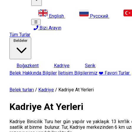
English
Русский
☰
Bizi Arayın
Tüm Turlar
Beldeler
Boğazkent
Kadriye
Serik
Belek Hakkında Bilgiler
İletişim Bilgilerimiz
❤️ Favori Turlar
Belek turları
/
Kadriye
/
Kadriye At Yerleri
Kadriye At Yerleri
Kadriye Binicilik Turu her gün yapılır ve yaklaşık 13 km’li
saatlik at binme bulunur. Tur, Kadriye merkezinden 6 km uz