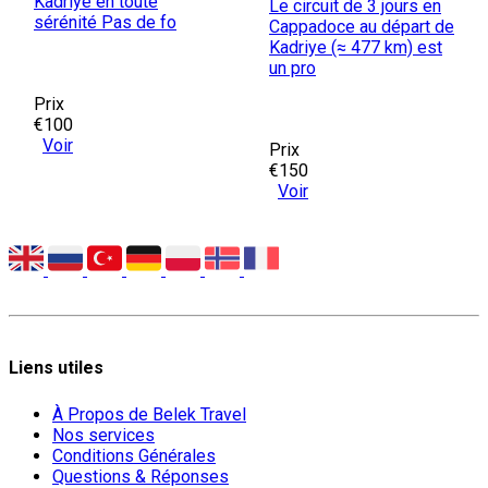
Kadriye en toute
Le circuit de 3 jours en
sérénité Pas de fo
Cappadoce au départ de
Kadriye (≈ 477 km) est
un pro
Prix
€100
Voir
Prix
€150
Voir
Liens utiles
À Propos de Belek Travel
Nos services
Conditions Générales
Questions & Réponses