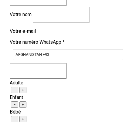
Votre nom
Votre e-mail
Votre numéro WhatsApp
*
AFGHANISTAN +93
Adulte
−
+
Enfant
−
+
Bébé
−
+