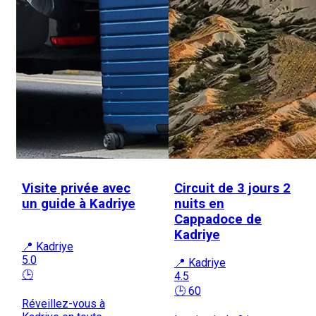
Visite privée avec
Circuit de 3 jours 2
un guide à Kadriye
nuits en
Cappadoce de
Kadriye
📍 Kadriye
5.0
📍 Kadriye
🕒
4.5
🕒 60
Réveillez-vous à