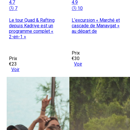
4.7
4.9
🕒 7
🕒 10
Le tour Quad & Rafting
L’excursion « Marché et
depuis Kadriye est un
cascade de Manavgat »
programme complet «
au départ de
2-en-1 »
Prix
Prix
€30
€23
Voir
Voir