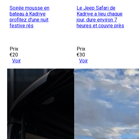
Soirée mousse en
Le Jeep Safari de
bateau à Kadriye
Kadriye a lieu chaque
profitez d'une nuit
jour, dure environ 7
festive rés
heures et couvre près
Prix
Prix
€20
€30
Voir
Voir