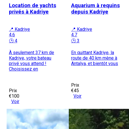
Location de yachts
Aquarium à requins
privés à Kadriye
depuis Kadriye
📍 Kadriye
📍 Kadriye
4.6
4.7
🕒 4
🕒 3
À seulement 37 km de
En quittant Kadriye, la
Kadriye, votre bateau
route de 40 km mène à
privé vous attend !
Antalya, et bientôt vous
Choisissez en
Prix
Prix
€45
€100
Voir
Voir