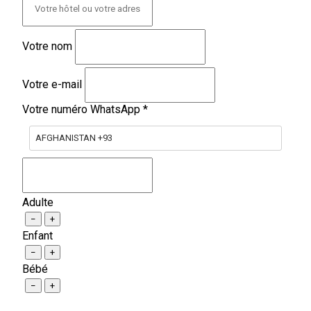
Votre nom
Votre e-mail
Votre numéro WhatsApp
*
AFGHANISTAN +93
Adulte
−
+
Enfant
−
+
Bébé
−
+