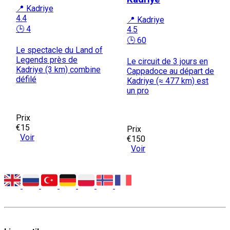
📍 Kadriye
4.4
📍 Kadriye
🕒 4
4.5
🕒 60
Le spectacle du Land of
Legends près de
Le circuit de 3 jours en
Kadriye (3 km) combine
Cappadoce au départ de
défilé
Kadriye (≈ 477 km) est
un pro
Prix
€15
Prix
Voir
€150
Voir