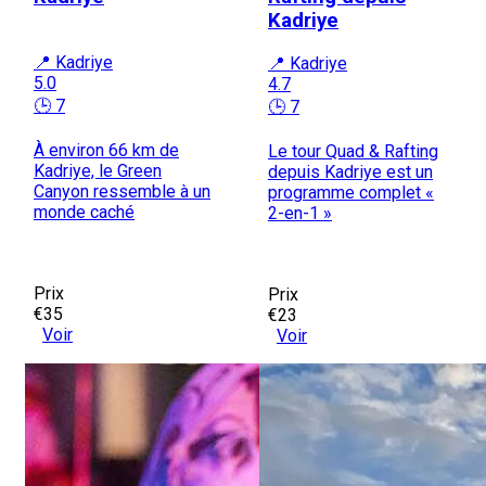
Kadriye
📍 Kadriye
📍 Kadriye
5.0
4.7
🕒 7
🕒 7
À environ 66 km de
Le tour Quad & Rafting
Kadriye, le Green
depuis Kadriye est un
Canyon ressemble à un
programme complet «
monde caché
2-en-1 »
Prix
Prix
€35
€23
Voir
Voir