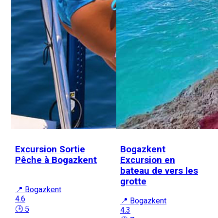
Excursion Sortie
Bogazkent
Pêche à Bogazkent
Excursion en
bateau de vers les
grotte
📍 Bogazkent
4.6
📍 Bogazkent
🕒 5
4.3