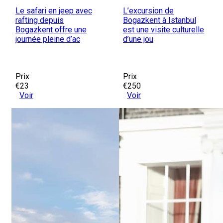
Le safari en jeep avec
L’excursion de
rafting depuis
Bogazkent à Istanbul
Bogazkent offre une
est une visite culturelle
journée pleine d’ac
d’une jou
Prix
Prix
€23
€250
Voir
Voir