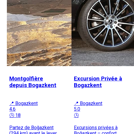
Montgolfière
Excursion Privée à
depuis Bogazkent
Bogazkent
📍 Bogazkent
📍 Bogazkent
4.6
5.0
🕒 18
🕒
Partez de Boğazkent
Excursions privées à
(294 km) avant le lever
Boğazkent – confort