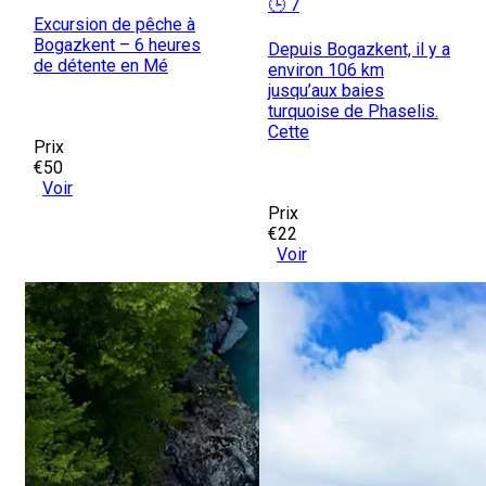
🕒 7
Excursion de pêche à
Bogazkent – 6 heures
Depuis Bogazkent, il y a
de détente en Mé
environ 106 km
jusqu’aux baies
turquoise de Phaselis.
Cette
Prix
€50
Voir
Prix
€22
Voir