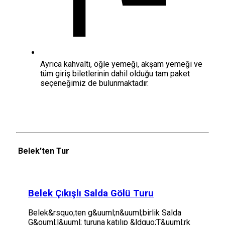
Ayrıca kahvaltı, öğle yemeği, akşam yemeği ve
tüm giriş biletlerinin dahil olduğu tam paket
seçeneğimiz de bulunmaktadır.
Belek'ten Tur
Belek Çıkışlı Salda Gölü Turu
Belek&rsquo;ten g&uuml;n&uuml;birlik Salda
G&ouml;l&uuml; turuna katılıp &ldquo;T&uuml;rk