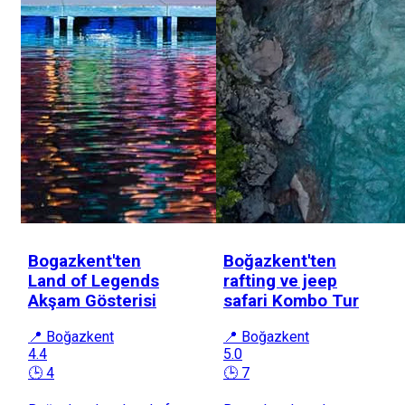
Bogazkent'ten
Boğazkent'ten
Land of Legends
rafting ve jeep
Akşam Gösterisi
safari Kombo Tur
📍 Boğazkent
📍 Boğazkent
4.4
5.0
🕒 4
🕒 7