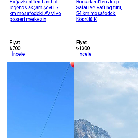
Boğazkent'ten Land of
Bogazkent’ten Jeep
legends akşam şovu, 7
Safari ve Rafting turu,
km mesafedeki AVM ve
54 km mesafedeki
gösteri merkezin
Köprülü K
Fiyat
Fiyat
₺700
₺1300
İncele
İncele