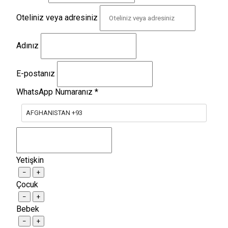
Oteliniz veya adresiniz
Adınız
E-postanız
WhatsApp Numaranız
*
AFGHANISTAN +93
Yetişkin
−
+
Çocuk
−
+
Bebek
−
+