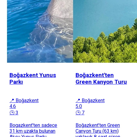
Boğazkent Yunus
Boğazkent'ten
Parkı
Green Kanyon Turu
📍 Boğazkent
📍 Boğazkent
4.6
5.0
🕒 3
🕒 7
Bogazkent'ten sadece
Boğazkent’ten Green
31 km uzakta bulunan
Canyon Turu (63 km)
Aksu Yunus Parkı,
yaklaşık 8 saat süren