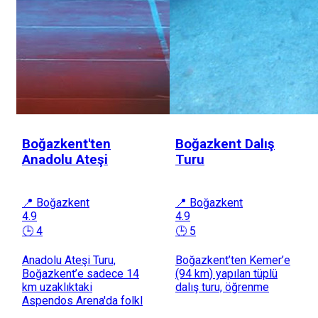
Boğazkent'ten
Boğazkent Dalış
Anadolu Ateşi
Turu
📍 Boğazkent
📍 Boğazkent
4.9
4.9
🕒 4
🕒 5
Anadolu Ateşi Turu,
Boğazkent’ten Kemer’e
Boğazkent’e sadece 14
(94 km) yapılan tüplü
km uzaklıktaki
dalış turu, öğrenme
Aspendos Arena'da folkl