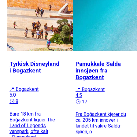
Tyrkisk Disneyland
Pamukkale Salda
i Bogazkent
innsjøen fra
Bogazkent
📍 Bogazkent
📍 Bogazkent
5.0
4.5
🕒 8
🕒 17
Bare 18 km fra
Fra Boğazkent kjører du
Boğazkent ligger The
ca. 205 km innover i
Land of Legends
landet til vakre Salda-
vannpark, ofte kalt
sjøen, o