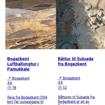
Bogazkent
Båttur til Suluada
Luftballongtur i
fra Bogazkent
Pamukkale
📍 Bogazkent
📍 Bogazkent
4.6
4.6
🕒 12
🕒 18
Båtturen til Suluada fra
Reis fra Boğazkent (294
Boğazkent er en av
km) før soloppgang til