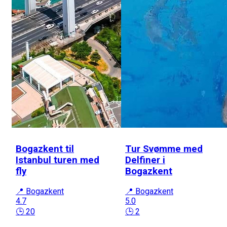
Bogazkent til
Tur Svømme med
Istanbul turen med
Delfiner i
fly
Bogazkent
📍 Bogazkent
📍 Bogazkent
4.7
5.0
🕒 20
🕒 2