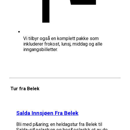
Vi tilbyr også en komplett pakke som
inkluderer frokost, lunsj, middag og alle
inngangsbilletter.
Tur fra Belek
Salda Innsjøen Fra Belek
Bli med p&aring; en heldagstur fra Belek til
Salda-sj&oslash;en og bes&oslash;k et av de