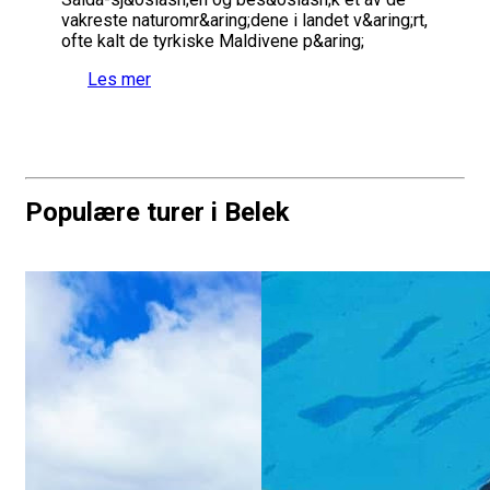
vakreste naturomr&aring;dene i landet v&aring;rt,
ofte kalt de tyrkiske Maldivene p&aring;
Les mer
Populære turer i Belek