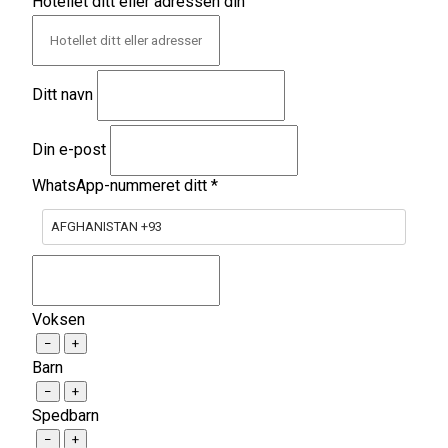
Hotellet ditt eller adressen din
Ditt navn
Din e-post
WhatsApp-nummeret ditt
*
AFGHANISTAN +93
Voksen
−
+
Barn
−
+
Spedbarn
−
+