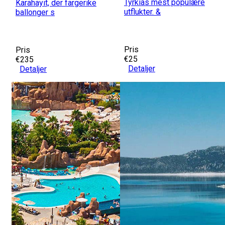
Tyrkias mest populære
Karahayıt, der fargerike
utflukter. &
ballonger s
Pris
Pris
€25
€235
Detaljer
Detaljer