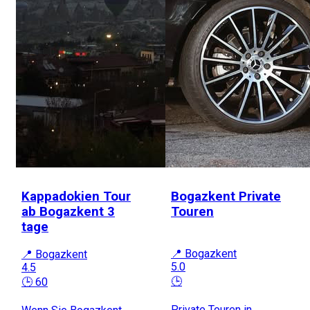
Kappadokien Tour
Bogazkent Private
ab Bogazkent 3
Touren
tage
📍 Bogazkent
📍 Bogazkent
5.0
4.5
🕒
🕒 60
Private Touren in