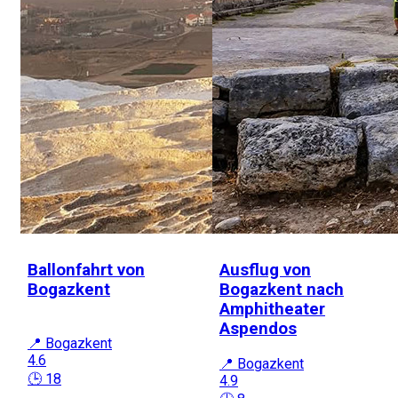
Ballonfahrt von
Ausflug von
Bogazkent
Bogazkent nach
Amphitheater
Aspendos
📍 Bogazkent
4.6
📍 Bogazkent
🕒 18
4.9