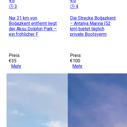
4.6
4.6
🕒 3
🕒 4
Nur 31 km von
Die Strecke Boğazkent
Boğazkent entfernt liegt
– Antalya Marina (52
der Aksu Dolphin Park –
km) bietet täglich
ein fröhlicher F
private Bootsverm
Preis
Preis
€35
€100
Mehr
Mehr