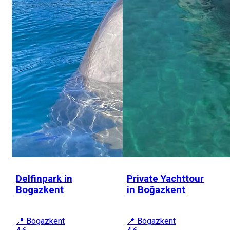
Delfinpark in
Private Yachttour
Bogazkent
in Boğazkent
📍 Bogazkent
📍 Bogazkent