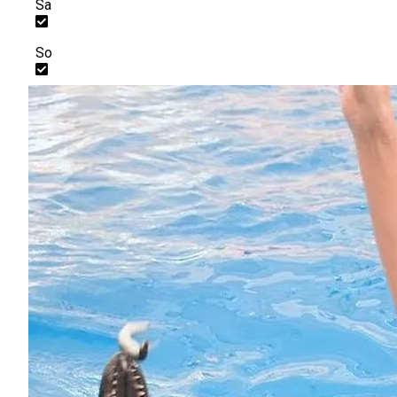
Sa
So