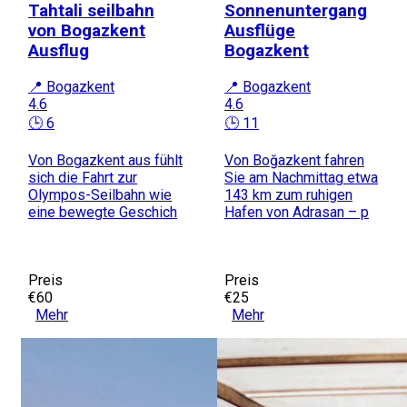
Tahtali seilbahn
Sonnenuntergang
von Bogazkent
Ausflüge
Ausflug
Bogazkent
📍 Bogazkent
📍 Bogazkent
4.6
4.6
🕒 6
🕒 11
Von Bogazkent aus fühlt
Von Boğazkent fahren
sich die Fahrt zur
Sie am Nachmittag etwa
Olympos-Seilbahn wie
143 km zum ruhigen
eine bewegte Geschich
Hafen von Adrasan – p
Preis
Preis
€60
€25
Mehr
Mehr