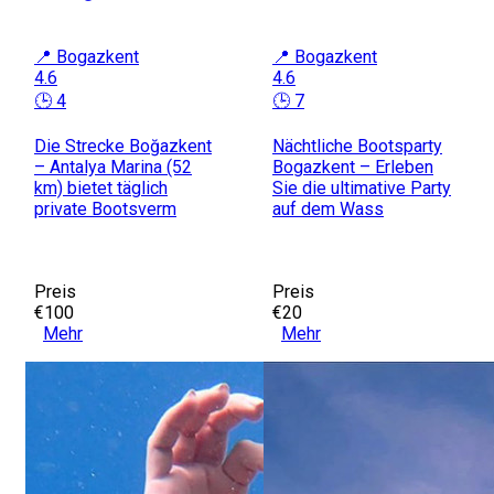
📍 Bogazkent
📍 Bogazkent
4.6
4.6
🕒 4
🕒 7
Die Strecke Boğazkent
Nächtliche Bootsparty
– Antalya Marina (52
Bogazkent – Erleben
km) bietet täglich
Sie die ultimative Party
private Bootsverm
auf dem Wass
Preis
Preis
€100
€20
Mehr
Mehr