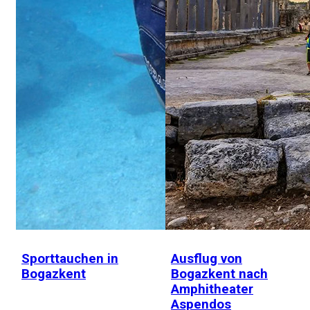
Sporttauchen in
Ausflug von
Bogazkent
Bogazkent nach
Amphitheater
Aspendos