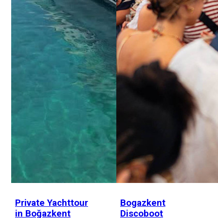
Private Yachttour
Bogazkent
in Boğazkent
Discoboot