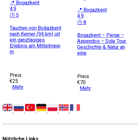
📍 Bogazkent
4.9
📍 Bogazkent
🕒 5
4.9
🕒 8
Tauchen von Boğazkent
nach Kemer (94 km) ist
Bogazkent – Perge –
ein ganztägiges
Aspendos – Side Tour:
Erlebnis am Mittelmeer
Geschichte & Natur an
m
eine
Preis
Preis
€25
€70
Mehr
Mehr
Nützliche Links