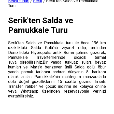
Belek turları
/
Serik
/
Serik'ten Salda ve Pamukkale
Turu
Serik'ten Salda ve
Pamukkale Turu
Serik’ten Salda ve Pamukkale turu ile önce 196 km
uzaklıktaki Salda Gölü'nü ziyaret edip, ardından
Denizli'deki Hiyeropolis antik Roma şehrine gezerek,
Pamukkale Traverten'lerinde sıcacık termal
suya girebilirsiniz.Bir yanda turkuaz suları, beyaz
kumları ve Mars’a benzeyen ünlü Salda gölü, öbür
yanda pamuk tarlasını andıran dünyanın 8. harikası
olarak anılan Pamukkale'nin muhteşem manzaralarla
dolu doğal güzelliklerini 15 saatte gezme fırsatı.
Transfer, rehber ve çocuk indirimi ile kolayca online
veya Whatsapp üzerinden rezervasyonla yerinizi
ayırtabilirsiniz.