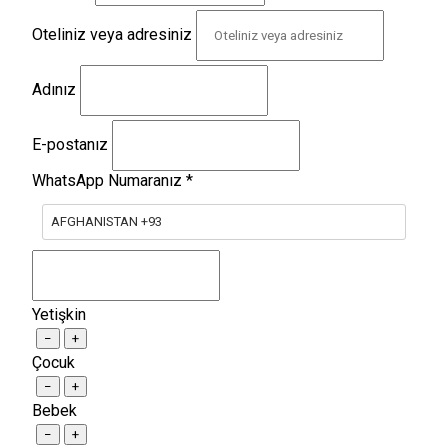
Oteliniz veya adresiniz
Adınız
E-postanız
WhatsApp Numaranız
*
AFGHANISTAN +93
Yetişkin
−
+
Çocuk
−
+
Bebek
−
+