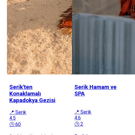
Serik'ten
Serik Hamam ve
Konaklamalı
SPA
Kapadokya Gezisi
📍 Serik
📍 Serik
4.6
4.5
🕒 2
🕒 60