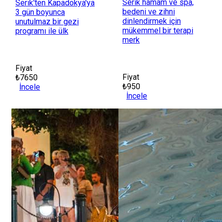
Serik hamam ve spa,
Serik'ten Kapadokya'ya
bedeni ve zihni
3 gün boyunca
dinlendirmek için
unutulmaz bir gezi
mükemmel bir terapi
programı ile ülk
merk
Fiyat
Fiyat
₺7650
₺950
İncele
İncele