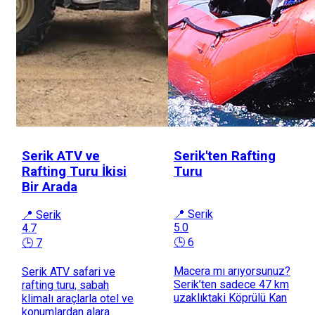
Serik ATV ve
Serik'ten Rafting
Rafting Turu İkisi
Turu
Bir Arada
📍 Serik
📍 Serik
5.0
4.7
🕒 6
🕒 7
Macera mı arıyorsunuz?
Serik ATV safari ve
Serik’ten sadece 47 km
rafting turu, sabah
uzaklıktaki Köprülü Kan
klimalı araçlarla otel ve
konumlardan alara