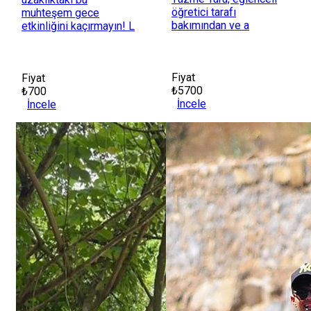
öğretici tarafı
muhteşem gece
bakımından ve a
etkinliğini kaçırmayın! L
Fiyat
Fiyat
₺5700
₺700
İncele
İncele