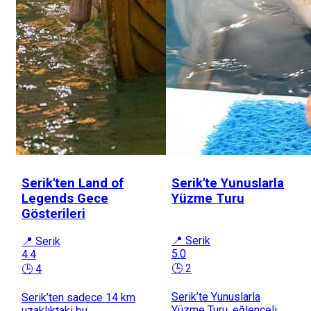
Serik'ten Land of
Serik'te Yunuslarla
Legends Gece
Yüzme Turu
Gösterileri
📍 Serik
📍 Serik
5.0
4.4
🕒 2
🕒 4
Serik’te Yunuslarla
Serik’ten sadece 14 km
Yüzme Turu, eğlenceli
uzaklıktaki bu