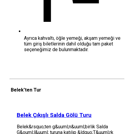
Ayrıca kahvaltı, öğle yemeği, akşam yemeği ve
tüm giriş biletlerinin dahil olduğu tam paket
seçeneğimiz de bulunmaktadır.
Belek'ten Tur
Belek Çıkışlı Salda Gölü Turu
Belek&rsquo;ten g&uuml;n&uuml;birlik Salda
G&ouml;l&uuml; turuna katılıp &ldquo;T&uuml;rk