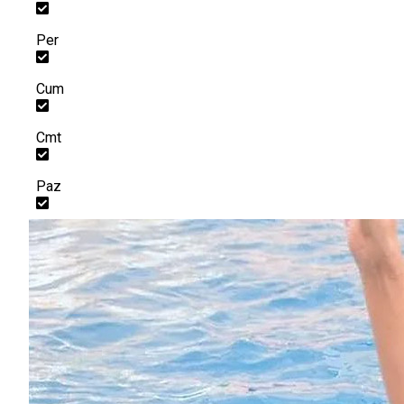
Per
Cum
Cmt
Paz