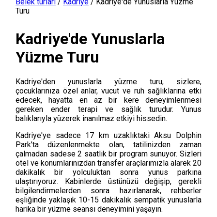
Belek turları
/
Kadriye
/
Kadriye'de Yunuslarla Yüzme
Turu
Kadriye'de Yunuslarla
Yüzme Turu
Kadriye'den yunuslarla yüzme turu, sizlere,
çocuklarınıza özel anlar, vucut ve ruh sağlıklarına etki
edecek, hayatta en az bir kere deneyimlenmesi
gereken ender terapi ve sağlık turudur. Yunus
balıklarıyla yüzerek inanılmaz etkiyi hissedin.
Kadriye'ye sadece 17 km uzaklıktaki Aksu Dolphin
Park'ta düzenlenmekte olan, tatilinizden zaman
çalmadan sadese 2 saatlik bir program sunuyor. Sizleri
otel ve konumlarınızdan transfer araçlarımızla alarek 20
dakikalık bir yolculuktan sonra yunus parkına
ulaştırıyoruz. Kabinlerde üstünüzü değişip, gerekli
bilgilendirmelerden sonra hazırlanarak, rehberler
eşliğinde yaklaşık 10-15 dakikalık sempatik yunuslarla
harika bir yüzme seansı deneyimini yaşayın.