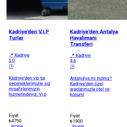
Kadriye'den V.I.P
Kadriye'den Antalya
Turlar
Havalimanı
Transferi
📍 Kadriye
📍 Kadriye
5.0
4.6
🕒
🕒
Kadriye'den vip tur
Antalya’ya mı indiniz?
seçeneklerimizle siz
Kadriye'den özel
misafirlerimizin
araçlarımızla otel ve
hizmetindeyiz. V.i.p
konuml
Fiyat
Fiyat
₺4750
₺1900
İncele
İncele