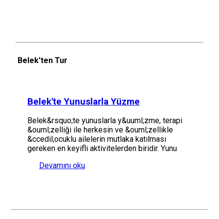
Belek'ten Tur
Belek'te Yunuslarla Yüzme
Belek&rsquo;te yunuslarla y&uuml;zme, terapi
&ouml;zelliği ile herkesin ve &ouml;zellikle
&ccedil;ocuklu ailelerin mutlaka katılması
gereken en keyifli aktivitelerden biridir. Yunu
Devamını oku