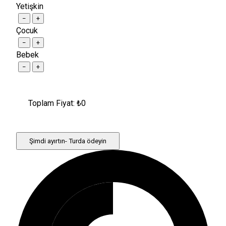
Yetişkin
−
+
Çocuk
−
+
Bebek
−
+
Toplam Fiyat: ₺
0
Şimdi ayırtın- Turda ödeyin