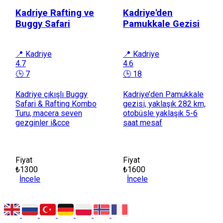
Kadriye Rafting ve
Kadriye'den
Buggy Safari
Pamukkale Gezisi
📍 Kadriye
📍 Kadriye
4.7
4.6
🕒 7
🕒 18
Kadriye çıkışlı Buggy
Kadriye’den Pamukkale
Safari & Rafting Kombo
gezisi, yaklaşık 282 km,
Turu, macera seven
otobüsle yaklaşık 5-6
gezginler i&cce
saat mesaf
Fiyat
Fiyat
₺1300
₺1600
İncele
İncele