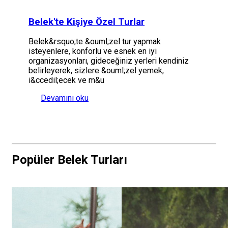
Belek'te Kişiye Özel Turlar
Belek&rsquo;te &ouml;zel tur yapmak
isteyenlere, konforlu ve esnek en iyi
organizasyonları, gideceğiniz yerleri kendiniz
belirleyerek, sizlere &ouml;zel yemek,
i&ccedil;ecek ve m&u
Devamını oku
Popüler Belek Turları