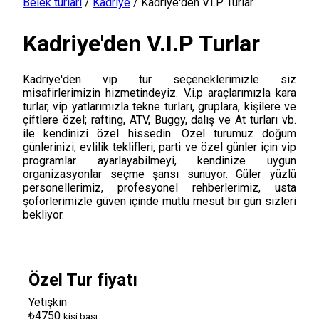
Belek turları
/
Kadriye
/
Kadriye'den V.I.P Turlar
Kadriye'den V.I.P Turlar
Kadriye'den vip tur seçeneklerimizle siz
misafirlerimizin hizmetindeyiz. V.i.p araçlarımızla kara
turlar, vip yatlarımızla tekne turları, gruplara, kişilere ve
çiftlere özel; rafting, ATV, Buggy, dalış ve At turları vb.
ile kendinizi özel hissedin. Özel turumuz doğum
günlerinizi, evlilik teklifleri, parti ve özel günler için vip
programlar ayarlayabilmeyi, kendinize uygun
organizasyonlar seçme şansı sunuyor. Güler yüzlü
personellerimiz, profesyonel rehberlerimiz, usta
şoförlerimizle güven içinde mutlu mesut bir gün sizleri
bekliyor.
Özel Tur fiyatı
Yetişkin
₺4750
kişi başı