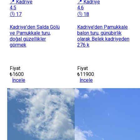
📍 Kadriye
📍 Kadriye
4.5
4.6
🕒 17
🕒 18
Kadriye'den Salda Gölü
Kadriye’den Pamukkale
ve Pamukkale turu,
balon turu, günübirlik
doğal güzellikler
olarak Belek kadriyeden
görmek
276 k
Fiyat
Fiyat
₺1600
₺11900
İncele
İncele