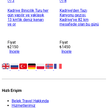
🕒 3
🕒 8
Kadriye Binicilik Turu her
Kadriye’den Tazı
gün yapılır ve yaklaşık
Kanyonu gezisi,
13 km’lik deniz kenarı
Kadriye'ye 82 km
ve or
mesafede olan bu günü
Fiyat
Fiyat
₺2150
₺1450
İncele
İncele
Hızlı Erişim
Belek Travel Hakkında
Hizmetlerimiz