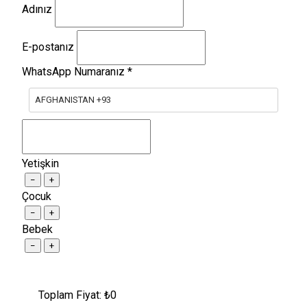
Adınız
E-postanız
WhatsApp Numaranız
*
AFGHANISTAN +93
Yetişkin
−
+
Çocuk
−
+
Bebek
−
+
Toplam Fiyat: ₺
0