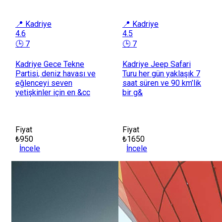
📍 Kadriye
📍 Kadriye
4.6
4.5
🕒 7
🕒 7
Kadriye Gece Tekne
Kadriye Jeep Safari
Partisi, deniz havası ve
Turu her gün yaklaşık 7
eğlenceyi seven
saat süren ve 90 km’lik
yetişkinler için en &cc
bir g&
Fiyat
Fiyat
₺950
₺1650
İncele
İncele