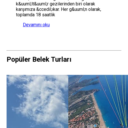
k&uuml;lt&uuml;r gezilerinden biri olarak
karşımıza &ccedil;ıkar. Her g&uuml;n olarak,
toplamda 18 saatlik
Devamını oku
Popüler Belek Turları