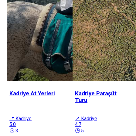
Kadriye At Yerleri
Kadriye Paraşüt
Turu
📍 Kadriye
📍 Kadriye
5.0
4.7
🕒 3
🕒 5