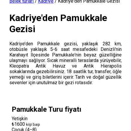
Belek turları
/
Kadriye
/
Kadriye'den Pamukkale Gezisi
Kadriye'den Pamukkale
Gezisi
Kadriye’den Pamukkale gezisi, yaklaşık 282 km,
otobüsle yaklaşık 5-6 saat mesafedeki Denizli'nin
Karahayıt İlçesinde Pamukkale'nin beyaz güzelliğine
ulaşmayı sağlıyor. Sıcak mineralli teraslarda yürüyebilir,
Kleopatra Antik Havuz ve Antik Hierapolis
sokaklarında gezebilirsiniz. 18 saatlik tur, transfer, öğle
yemeği ve giriş biletlerini içerir. Tarih ve doğal güzellik
sevenler için unutulmaz bir gezi rotasıdır.
Pamukkale Turu fiyatı
Yetişkin
₺1600
kişi başı
Çocuk (4–8)