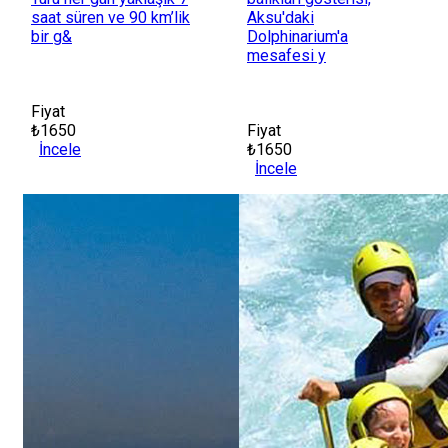
saat süren ve 90 km’lik
Aksu'daki
bir g&
Dolphinarium'a
mesafesi y
Fiyat
₺1650
Fiyat
İncele
₺1650
İncele