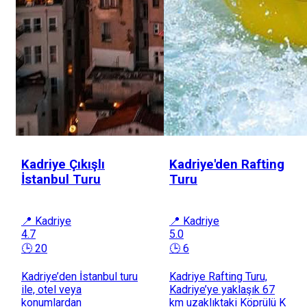
Kadriye Çıkışlı
Kadriye'den Rafting
İstanbul Turu
Turu
📍 Kadriye
📍 Kadriye
4.7
5.0
🕒 20
🕒 6
Kadriye’den İstanbul turu
Kadriye Rafting Turu,
ile, otel veya
Kadriye’ye yaklaşık 67
konumlardan
km uzaklıktaki Köprülü K