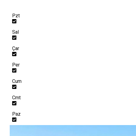
Pzt
Sal
Çar
Per
Cum
Cmt
Paz