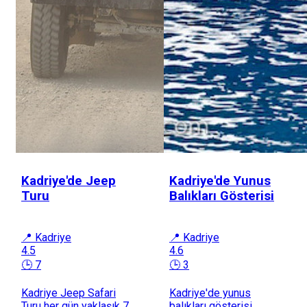
Kadriye'de Jeep
Kadriye'de Yunus
Turu
Balıkları Gösterisi
📍 Kadriye
📍 Kadriye
4.5
4.6
🕒 7
🕒 3
Kadriye Jeep Safari
Kadriye'de yunus
Turu her gün yaklaşık 7
balıkları gösterisi,