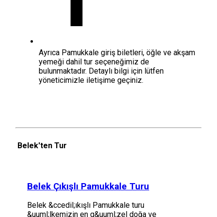
Ayrıca Pamukkale giriş biletleri, öğle ve akşam
yemeği dahil tur seçeneğimiz de
bulunmaktadır. Detaylı bilgi için lütfen
yöneticimizle iletişime geçiniz.
Belek'ten Tur
Belek Çıkışlı Pamukkale Turu
Belek &ccedil;ıkışlı Pamukkale turu
&uuml;lkemizin en g&uuml;zel doğa ve