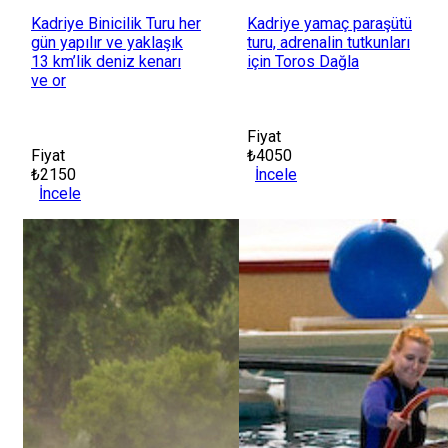
Kadriye Binicilik Turu her
Kadriye yamaç paraşütü
gün yapılır ve yaklaşık
turu, adrenalin tutkunları
13 km’lik deniz kenarı
için Toros Dağla
ve or
Fiyat
Fiyat
₺4050
₺2150
İncele
İncele