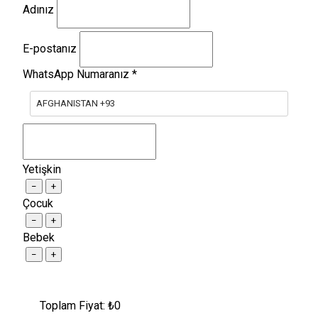
Adınız
E-postanız
WhatsApp Numaranız
*
AFGHANISTAN +93
Yetişkin
−
+
Çocuk
−
+
Bebek
−
+
Toplam Fiyat: ₺
0