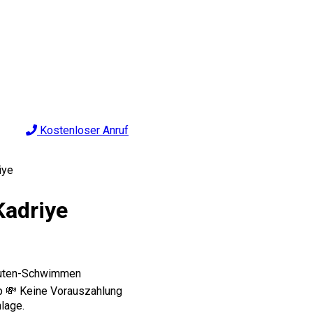
Kostenloser Anruf
iye
Kadriye
inuten-Schwimmen
p 💸 Keine Vorauszahlung
lage.