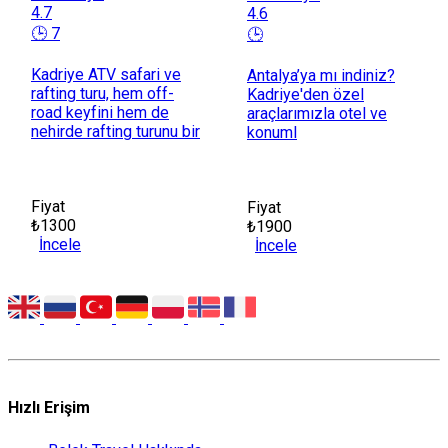
4.7
4.6
🕒 7
🕒
Kadriye ATV safari ve
Antalya’ya mı indiniz?
rafting turu, hem off-
Kadriye'den özel
road keyfini hem de
araçlarımızla otel ve
nehirde rafting turunu bir
konuml
Fiyat
Fiyat
₺1300
₺1900
İncele
İncele
Hızlı Erişim