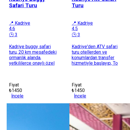
Safari Turu
Turu
📍 Kadriye
📍 Kadriye
4.6
4.5
🕒 3
🕒 3
Kadriye buggy safari
Kadriye'den ATV safari
turu, 20 km mesafedeki
turu otellerden ve
ormanlık alanda,
konumlardan transfer
yetkililerce onaylı özel
hizmetiyle başlayıp, To
Fiyat
Fiyat
₺1450
₺1450
İncele
İncele