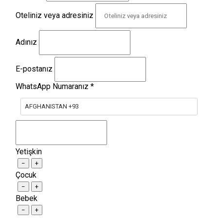
Oteliniz veya adresiniz
Adınız
E-postanız
WhatsApp Numaranız
*
AFGHANISTAN +93
Yetişkin
−
+
Çocuk
−
+
Bebek
−
+