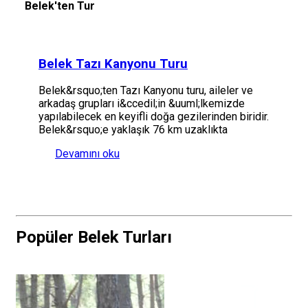
Belek'ten Tur
Belek Tazı Kanyonu Turu
Belek&rsquo;ten Tazı Kanyonu turu, aileler ve
arkadaş grupları i&ccedil;in &uuml;lkemizde
yapılabilecek en keyifli doğa gezilerinden biridir.
Belek&rsquo;e yaklaşık 76 km uzaklıkta
Devamını oku
Popüler Belek Turları