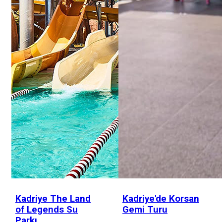
Kadriye The Land
Kadriye'de Korsan
of Legends Su
Gemi Turu
Parkı