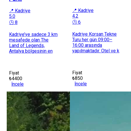
📍 Kadriye
📍 Kadriye
4.2
5.0
🕒 6
🕒 8
Kadriye Korsan Tekne
Kadriye’ye sadece 3 km
Turu her gün 09:00–
mesafede olan The
16:00 arasında
Land of Legends,
yapılmaktadır. Otel ve k
Antalya bölgesinin en
Fiyat
Fiyat
₺850
₺4400
İncele
İncele