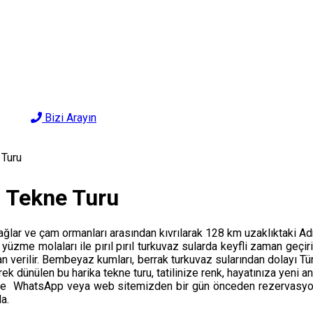
Bizi Arayın
 Turu
a Tekne Turu
dağlar ve çam ormanları arasından kıvrılarak 128 km uzaklıktaki A
 yüzme molaları ile pırıl pırıl turkuvaz sularda keyfli zaman geçiri
erilir. Bembeyaz kumları, berrak turkuvaz sularından dolayı Tür
k dünülen bu harika tekne turu, tatilinize renk, hayatınıza yeni anı
e WhatsApp veya web sitemizden bir gün önceden rezervasyon olu
a.