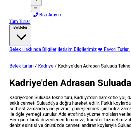
☰
Bizi Arayın
Tüm Turlar
Beldeler
Belek Hakkında Bilgiler
İletişim Bilgilerimiz
❤️ Favori Turlar
Belek turları
/
Kadriye
/
Kadriye'den Adrasan Suluada Tekne
Kadriye'den Adrasan Suluad
Kadriye'den Suluada tekne turu, Kadriye’den hareketle yol, 
saklı cenneti Suluada'ya doğru hareket edilir. Farklı koylarda
serbest zamanda yine yüzme, güneşlenmek için bolca zaman v
ile öğle yemeği sunulur. Ada etrafında yüzme molaları verilere
Her gün olarak düzenlenen turumuza, transfer hizmetimiz il
deniz esintisi ve önünüzde cenneti andıran koylarıyla Suluad