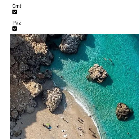
Cmt
Paz