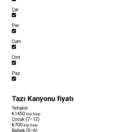
Çar
Per
Cum
Cmt
Paz
Tazı Kanyonu fiyatı
Yetişkin
₺1450
kişi başı
Çocuk (7–12)
₺700
kişi başı
Bebek (0–6)