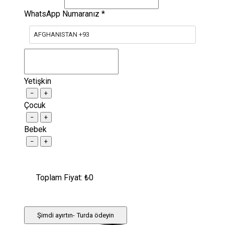
WhatsApp Numaranız
*
AFGHANISTAN +93
Yetişkin
−
+
Çocuk
−
+
Bebek
−
+
Toplam Fiyat: ₺
0
Şimdi ayırtın- Turda ödeyin