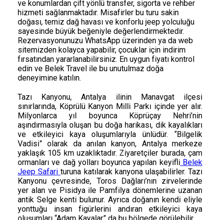
ve konumlardan çift yönlü transfer, sigorta ve rehber
hizmeti sağlanmaktadır. Misafirler bu turu sakin
doğası, temiz dağ havası ve konforlu jeep yolculuğu
sayesinde büyük beğeniyle değerlendirmektedir.
Rezervasyonunuzu WhatsApp üzerinden ya da web
sitemizden kolayca yapabilir, çocuklar için indirim
fırsatından yararlanabilirsiniz. En uygun fiyatı kontrol
edin ve Belek Travel ile bu unutulmaz doğa
deneyimine katılın.
Tazı Kanyonu, Antalya ilinin Manavgat ilçesi
sınırlarında, Köprülü Kanyon Milli Parkı içinde yer alır.
Milyonlarca yıl boyunca Köprüçay Nehri’nin
aşındırmasıyla oluşan bu doğa harikası, dik kayalıkları
ve etkileyici kaya oluşumlarıyla ünlüdür. “Bilgelik
Vadisi” olarak da anılan kanyon, Antalya merkeze
yaklaşık 105 km uzaklıktadır. Ziyaretçiler burada, çam
ormanları ve dağ yolları boyunca yapılan keyifli
Belek
Jeep Safari
turuna katılarak kanyona ulaşabilirler. Tazı
Kanyonu çevresinde, Toros Dağları’nın zirvelerinde
yer alan ve Pisidya ile Pamfilya dönemlerine uzanan
antik Selge kenti bulunur. Ayrıca doğanın kendi eliyle
yonttuğu insan figürlerini andıran etkileyici kaya
oluşumları “Adam Kayalar” da bu bölgede görülebilir.