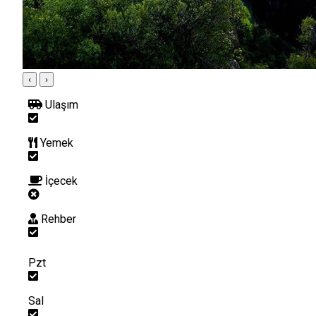
‹
›
Ulaşım
Yemek
İçecek
Rehber
Pzt
Sal