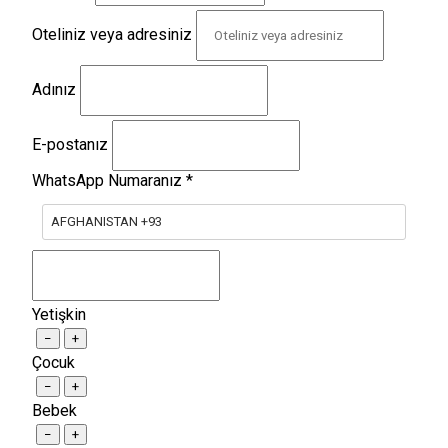
Oteliniz veya adresiniz
Adınız
E-postanız
WhatsApp Numaranız
*
AFGHANISTAN +93
Yetişkin
−
+
Çocuk
−
+
Bebek
−
+