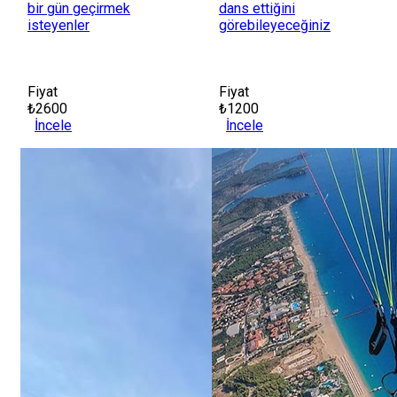
bir gün geçirmek
dans ettiğini
isteyenler
görebileyeceğiniz
Fiyat
Fiyat
₺2600
₺1200
İncele
İncele