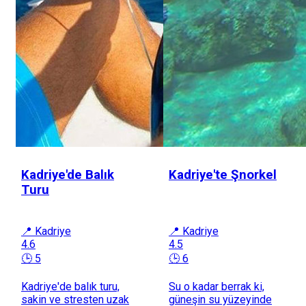
Kadriye'de Balık
Kadriye'te Şnorkel
Turu
📍 Kadriye
📍 Kadriye
4.6
4.5
🕒 5
🕒 6
Kadriye'de balık turu,
Su o kadar berrak ki,
sakin ve stresten uzak
güneşin su yüzeyinde