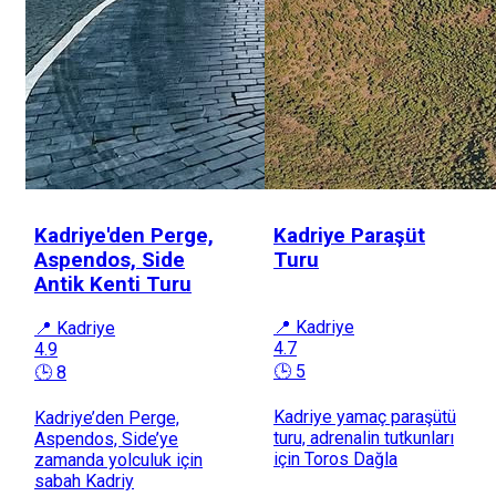
Kadriye'den Perge,
Kadriye Paraşüt
Aspendos, Side
Turu
Antik Kenti Turu
📍 Kadriye
📍 Kadriye
4.7
4.9
🕒 5
🕒 8
Kadriye yamaç paraşütü
Kadriye’den Perge,
turu, adrenalin tutkunları
Aspendos, Side’ye
için Toros Dağla
zamanda yolculuk için
sabah Kadriy