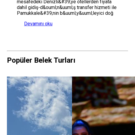
mesafedeki Denizli&#39;ye otellerden fiyata
dahil gidiş-d&ouml;n&uuml;ş transfer hizmeti ile
Pamukkale&#39;nin b&uuml;y&uuml;leyici doğ
Devamını oku
Popüler Belek Turları