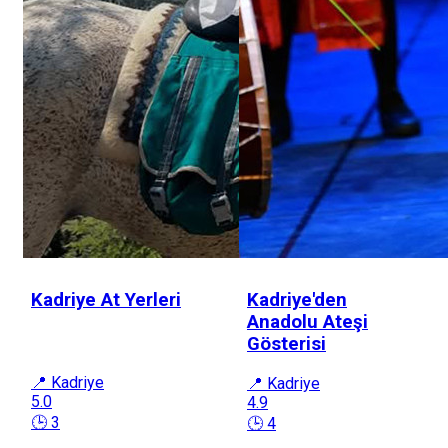
Kadriye At Yerleri
Kadriye'den
Anadolu Ateşi
Gösterisi
📍 Kadriye
📍 Kadriye
5.0
4.9
🕒 3
🕒 4