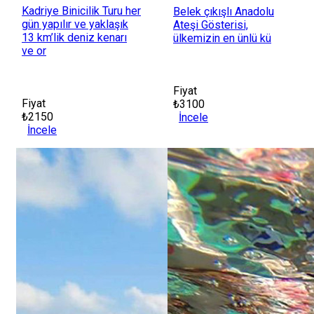
Kadriye Binicilik Turu her
Belek çıkışlı Anadolu
gün yapılır ve yaklaşık
Ateşi Gösterisi,
13 km’lik deniz kenarı
ülkemizin en ünlü kü
ve or
Fiyat
Fiyat
₺3100
₺2150
İncele
İncele