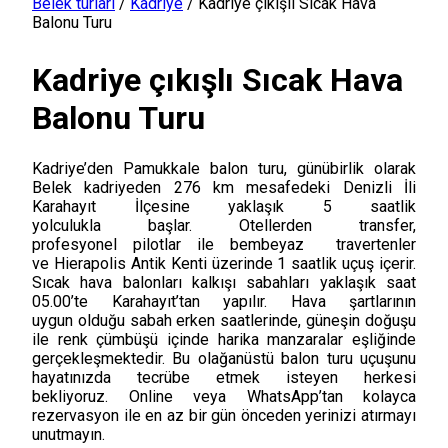
Belek turları
/
Kadriye
/
Kadriye çıkışlı Sıcak Hava
Balonu Turu
Kadriye çıkışlı Sıcak Hava
Balonu Turu
Kadriye’den Pamukkale balon turu, günübirlik olarak
Belek kadriyeden 276 km mesafedeki Denizli İli
Karahayıt İlçesine yaklaşık 5 saatlik
yolculukla başlar. Otellerden transfer,
profesyonel pilotlar ile bembeyaz travertenler
ve Hierapolis Antik Kenti üzerinde 1 saatlik uçuş içerir.
Sıcak hava balonları kalkışı sabahları yaklaşık saat
05.00’te Karahayıt’tan yapılır. Hava şartlarının
uygun olduğu sabah erken saatlerinde, güneşin doğuşu
ile renk çümbüşü içinde harika manzaralar eşliğinde
gerçekleşmektedir. Bu olağanüstü balon turu uçuşunu
hayatınızda tecrübe etmek isteyen herkesi
bekliyoruz. Online veya WhatsApp’tan kolayca
rezervasyon ile en az bir gün önceden yerinizi atırmayı
unutmayın.