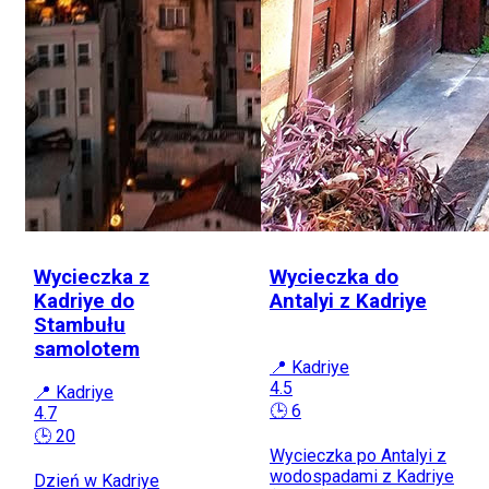
Wycieczka z
Wycieczka do
Kadriye do
Antalyi z Kadriye
Stambułu
samolotem
📍 Kadriye
4.5
📍 Kadriye
🕒 6
4.7
🕒 20
Wycieczka po Antalyi z
wodospadami z Kadriye
Dzień w Kadriye