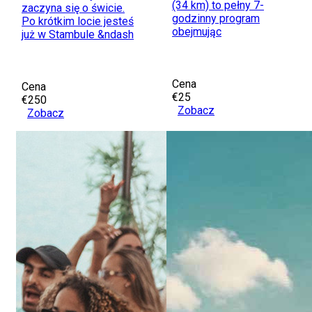
(34 km) to pełny 7-
zaczyna się o świcie.
godzinny program
Po krótkim locie jesteś
obejmując
już w Stambule &ndash
Cena
Cena
€25
€250
Zobacz
Zobacz