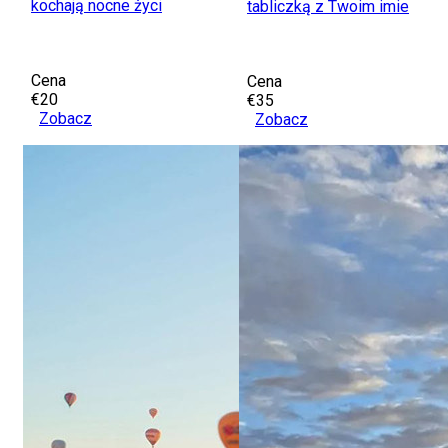
kochają nocne życi
tabliczką z Twoim imie
Cena
Cena
€20
€35
Zobacz
Zobacz