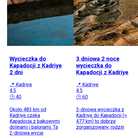
Wycieczka do
3 dniowa 2 noce
Kapadocji z Kadriye
wycieczka do
2 dni
Kapadocji z Kadriye
📍 Kadriye
📍 Kadriye
4.5
4.5
🕒 40
🕒 60
Około 483 km od
3-dniowa wycieczka z
Kadriye czeka
Kadriye do Kapadocji (≈
Kapadocja z bajkowymi
477 km) to dobrze
dolinami i balonami. Ta
zorganizowany, rodzin
2-dniowa wycie