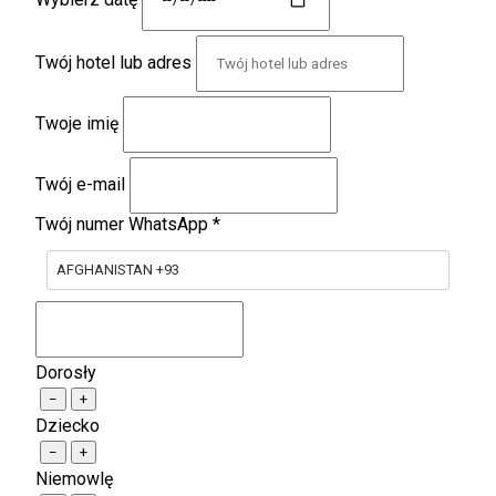
Twój hotel lub adres
Twoje imię
Twój e-mail
Twój numer WhatsApp
*
AFGHANISTAN +93
Dorosły
−
+
Dziecko
−
+
Niemowlę