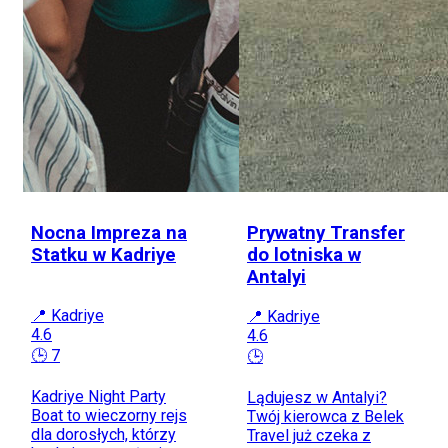
Nocna Impreza na
Prywatny Transfer
Statku w Kadriye
do lotniska w
Antalyi
📍 Kadriye
📍 Kadriye
4.6
4.6
🕒 7
🕒
Kadriye Night Party
Lądujesz w Antalyi?
Boat to wieczorny rejs
Twój kierowca z Belek
dla dorosłych, którzy
Travel już czeka z