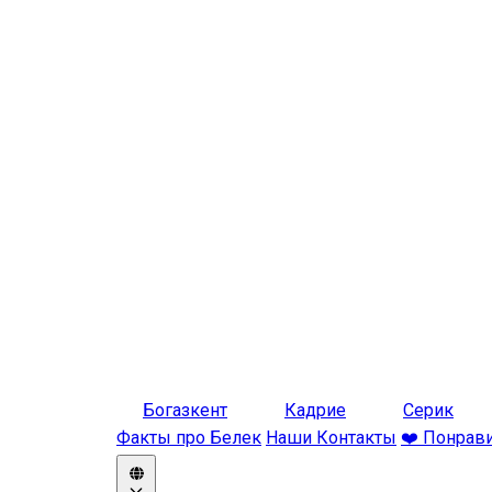
Богазкент
Кадрие
Серик
Факты про Белек
Наши Контакты
❤️ Понрав