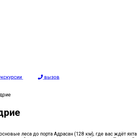
Экскурсии
вызов
адрие
дрие
сновые леса до порта Адрасан (128 км), где вас ждёт яхта 